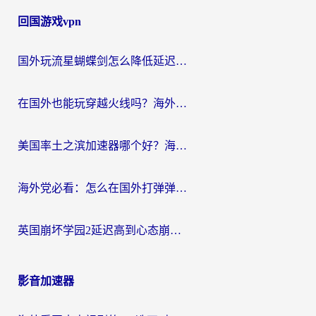
回国游戏vpn
国外玩流星蝴蝶剑怎么降低延迟？海外党必看的加速秘籍（含欧洲鸣潮&彩虹岛优化攻略）
在国外也能玩穿越火线吗？海外玩家国服游戏畅玩终极指南
美国率土之滨加速器哪个好？海外党国服游戏畅玩终极指南（附多游戏解决方案）
海外党必看：怎么在国外打弹弹堂不卡？番茄加速器亲测指南
英国崩坏学园2延迟高到心态崩？海外党国服游戏加速终极指南
影音加速器