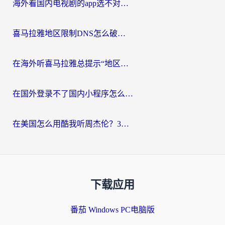
海外看国内电视剧的app选不对？这份回国加速器避坑指南帮你流畅追剧
喜马拉雅地区限制DNS怎么破？海外党听国内音乐听书的终极解决方案
在海外听喜马拉雅总提示“地区限制”？3步轻松解除+听国内音乐全攻略
在国外登录不了国内小程序怎么办？选对回国加速器，轻松解锁国内资源
在美国怎么用酷我听周杰伦？3步搞定海外听歌难题
下载应用
番茄 Windows PC电脑版