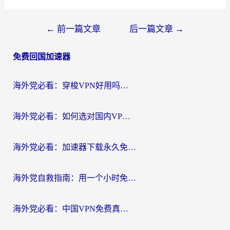
文
←
前一篇文章
后一篇文章
→
章
免费回国加速器
导
航
海外党必看：穿梭VPN好用吗？和云帆VPN对比哪个回国效果更好？附真实测评+避坑指南
海外党必看：如何选对国内VPN，实现无缝访问国内资源？
海外党必看：加速器下载永久免费版真的存在吗？教你无缝访问国内资源的正确姿势
海外党自救指南：用一个小时免费加速器，轻松打破国内资源访问壁垒？
海外党必看：中国VPN免费真的靠谱吗？手把手教你选对回国加速器