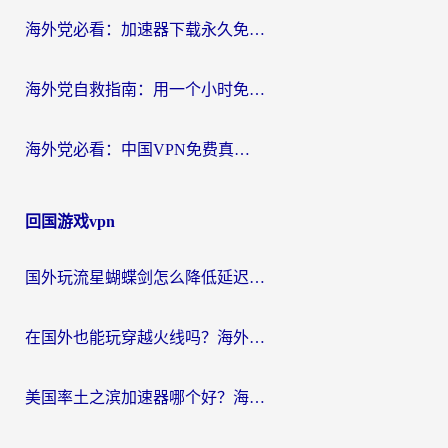
海外党必看：加速器下载永久免费版真的存在吗？教你无缝访问国内资源的正确姿势
海外党自救指南：用一个小时免费加速器，轻松打破国内资源访问壁垒？
海外党必看：中国VPN免费真的靠谱吗？手把手教你选对回国加速器
回国游戏vpn
国外玩流星蝴蝶剑怎么降低延迟？海外党必看的加速秘籍（含欧洲鸣潮&彩虹岛优化攻略）
在国外也能玩穿越火线吗？海外玩家国服游戏畅玩终极指南
美国率土之滨加速器哪个好？海外党国服游戏畅玩终极指南（附多游戏解决方案）