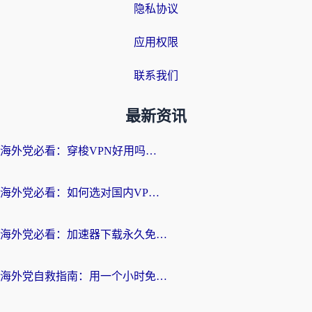
隐私协议
应用权限
联系我们
最新资讯
海外党必看：穿梭VPN好用吗？和云帆VPN对比哪个回国效果更好？附真实测评+避坑指南
海外党必看：如何选对国内VPN，实现无缝访问国内资源？
海外党必看：加速器下载永久免费版真的存在吗？教你无缝访问国内资源的正确姿势
海外党自救指南：用一个小时免费加速器，轻松打破国内资源访问壁垒？