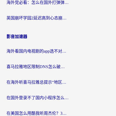
海外党必看：怎么在国外打弹弹堂不卡？番茄加速器亲测指南
英国崩坏学园2延迟高到心态崩？海外党国服游戏加速终极指南
影音加速器
海外看国内电视剧的app选不对？这份回国加速器避坑指南帮你流畅追剧
喜马拉雅地区限制DNS怎么破？海外党听国内音乐听书的终极解决方案
在海外听喜马拉雅总提示“地区限制”？3步轻松解除+听国内音乐全攻略
在国外登录不了国内小程序怎么办？选对回国加速器，轻松解锁国内资源
在美国怎么用酷我听周杰伦？3步搞定海外听歌难题