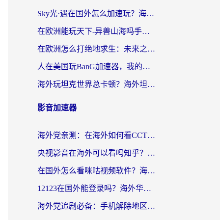
Sky光·遇在国外怎么加速玩？海外党亲测有效的国服游戏加速指南
在欧洲能玩天下-异兽山海吗手游？海外玩家的加速器生存指南
在欧洲怎么打绝地求生：未来之役不卡？留学生亲测的加速器避坑指南
人在美国玩BanG加速器，我的延迟终于绿了
海外玩坦克世界总卡顿？海外坦克世界加速器有哪些？实测好用的选择在这里
影音加速器
海外党亲测：在海外如何看CCTV？告别“仅限大陆播放”的实用指南
央视影音在海外可以看吗知乎？留学生亲测：3步解决地域限制+追剧自由
在国外怎么看咪咕视频软件？海外党亲测有效的回国加速方案
12123在国外能登录吗？海外华人必看的回国加速实用指南
海外党追剧必备：手机解除地区限制app怎么选？解决央视视频&国内剧地区限制全指南