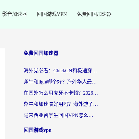
影音加速器
回国游戏VPN
免费回国加速器
免费回国加速器
海外党必看：ChickCN和极速穿梭VPN好用吗？3招教你选对回国加速器无缝刷国内资源
斧牛和light哪个好？海外华人最关心的回国加速器选择难题，一篇讲透
在国外怎么用虎牙不卡顿？2026海外华人亲测有效的回国加速器选择指南
斧牛和加速喵好用吗？海外游子的真实选择困境
马来西亚留学生回国VPN怎么选？3个避坑点+1款实测好用的加速器推荐
回国游戏vpn