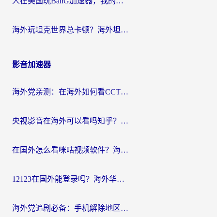
人在美国玩BanG加速器，我的延迟终于绿了
海外玩坦克世界总卡顿？海外坦克世界加速器有哪些？实测好用的选择在这里
影音加速器
海外党亲测：在海外如何看CCTV？告别“仅限大陆播放”的实用指南
央视影音在海外可以看吗知乎？留学生亲测：3步解决地域限制+追剧自由
在国外怎么看咪咕视频软件？海外党亲测有效的回国加速方案
12123在国外能登录吗？海外华人必看的回国加速实用指南
海外党追剧必备：手机解除地区限制app怎么选？解决央视视频&国内剧地区限制全指南