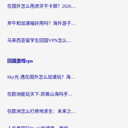
在国外怎么用虎牙不卡顿？2026海外华人亲测有效的回国加速器选择指南
斧牛和加速喵好用吗？海外游子的真实选择困境
马来西亚留学生回国VPN怎么选？3个避坑点+1款实测好用的加速器推荐
回国游戏vpn
Sky光·遇在国外怎么加速玩？海外党亲测有效的国服游戏加速指南
在欧洲能玩天下-异兽山海吗手游？海外玩家的加速器生存指南
在欧洲怎么打绝地求生：未来之役不卡？留学生亲测的加速器避坑指南