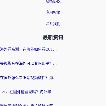
隐私协议
应用权限
联系我们
最新资讯
海外党亲测：在海外如何看CCTV？告别“仅限大陆播放”的实用指南
央视影音在海外可以看吗知乎？留学生亲测：3步解决地域限制+追剧自由
在国外怎么看咪咕视频软件？海外党亲测有效的回国加速方案
12123在国外能登录吗？海外华人必看的回国加速实用指南