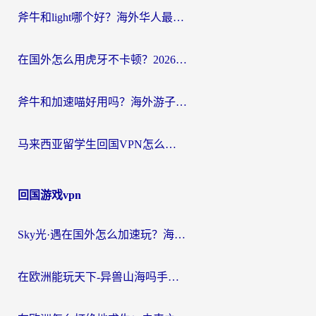
斧牛和light哪个好？海外华人最关心的回国加速器选择难题，一篇讲透
在国外怎么用虎牙不卡顿？2026海外华人亲测有效的回国加速器选择指南
斧牛和加速喵好用吗？海外游子的真实选择困境
马来西亚留学生回国VPN怎么选？3个避坑点+1款实测好用的加速器推荐
回国游戏vpn
Sky光·遇在国外怎么加速玩？海外党亲测有效的国服游戏加速指南
在欧洲能玩天下-异兽山海吗手游？海外玩家的加速器生存指南