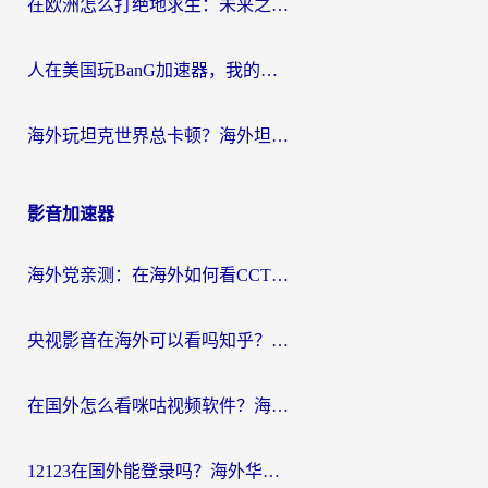
在欧洲怎么打绝地求生：未来之役不卡？留学生亲测的加速器避坑指南
人在美国玩BanG加速器，我的延迟终于绿了
海外玩坦克世界总卡顿？海外坦克世界加速器有哪些？实测好用的选择在这里
影音加速器
海外党亲测：在海外如何看CCTV？告别“仅限大陆播放”的实用指南
央视影音在海外可以看吗知乎？留学生亲测：3步解决地域限制+追剧自由
在国外怎么看咪咕视频软件？海外党亲测有效的回国加速方案
12123在国外能登录吗？海外华人必看的回国加速实用指南