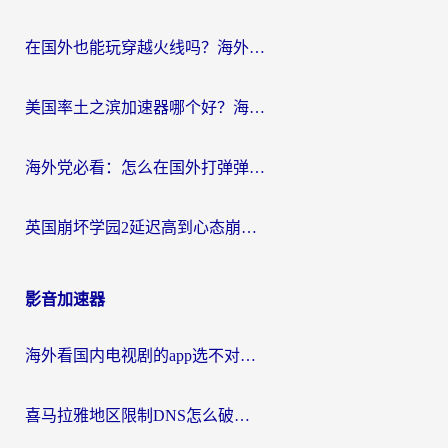
在国外也能玩穿越火线吗？海外玩家国服游戏畅玩终极指南
美国率土之滨加速器哪个好？海外党国服游戏畅玩终极指南（附多游戏解决方案）
海外党必看：怎么在国外打弹弹堂不卡？番茄加速器亲测指南
英国崩坏学园2延迟高到心态崩？海外党国服游戏加速终极指南
影音加速器
海外看国内电视剧的app选不对？这份回国加速器避坑指南帮你流畅追剧
喜马拉雅地区限制DNS怎么破？海外党听国内音乐听书的终极解决方案