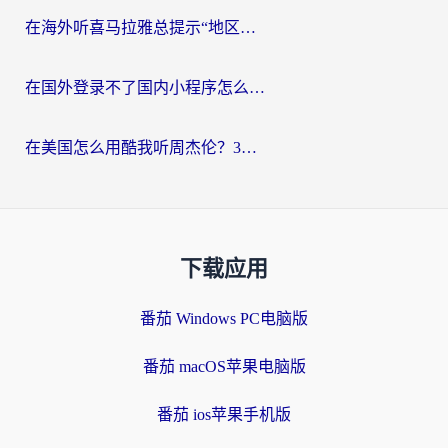
在海外听喜马拉雅总提示“地区限制”？3步轻松解除+听国内音乐全攻略
在国外登录不了国内小程序怎么办？选对回国加速器，轻松解锁国内资源
在美国怎么用酷我听周杰伦？3步搞定海外听歌难题
下载应用
番茄 Windows PC电脑版
番茄 macOS苹果电脑版
番茄 ios苹果手机版