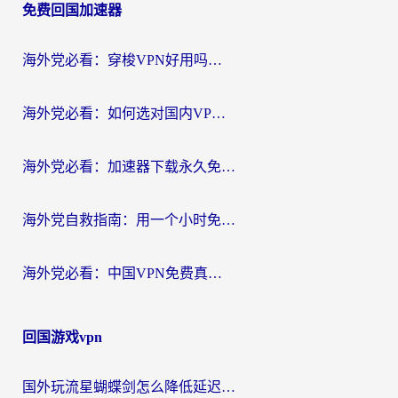
免费回国加速器
导
航
海外党必看：穿梭VPN好用吗？和云帆VPN对比哪个回国效果更好？附真实测评+避坑指南
海外党必看：如何选对国内VPN，实现无缝访问国内资源？
海外党必看：加速器下载永久免费版真的存在吗？教你无缝访问国内资源的正确姿势
海外党自救指南：用一个小时免费加速器，轻松打破国内资源访问壁垒？
海外党必看：中国VPN免费真的靠谱吗？手把手教你选对回国加速器
回国游戏vpn
国外玩流星蝴蝶剑怎么降低延迟？海外党必看的加速秘籍（含欧洲鸣潮&彩虹岛优化攻略）