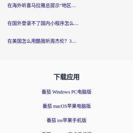
在海外听喜马拉雅总提示“地区限制”？3步轻松解除+听国内音乐全攻略
在国外登录不了国内小程序怎么办？选对回国加速器，轻松解锁国内资源
在美国怎么用酷我听周杰伦？3步搞定海外听歌难题
下载应用
番茄 Windows PC电脑版
番茄 macOS苹果电脑版
番茄 ios苹果手机版