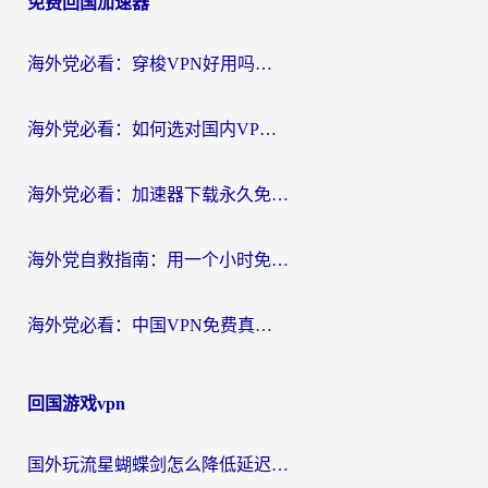
免费回国加速器
导
航
海外党必看：穿梭VPN好用吗？和云帆VPN对比哪个回国效果更好？附真实测评+避坑指南
海外党必看：如何选对国内VPN，实现无缝访问国内资源？
海外党必看：加速器下载永久免费版真的存在吗？教你无缝访问国内资源的正确姿势
海外党自救指南：用一个小时免费加速器，轻松打破国内资源访问壁垒？
海外党必看：中国VPN免费真的靠谱吗？手把手教你选对回国加速器
回国游戏vpn
国外玩流星蝴蝶剑怎么降低延迟？海外党必看的加速秘籍（含欧洲鸣潮&彩虹岛优化攻略）