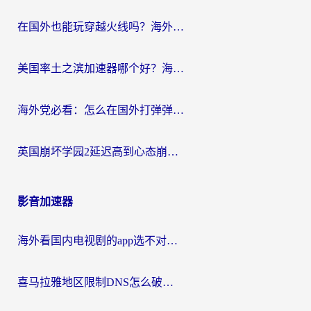
在国外也能玩穿越火线吗？海外玩家国服游戏畅玩终极指南
美国率土之滨加速器哪个好？海外党国服游戏畅玩终极指南（附多游戏解决方案）
海外党必看：怎么在国外打弹弹堂不卡？番茄加速器亲测指南
英国崩坏学园2延迟高到心态崩？海外党国服游戏加速终极指南
影音加速器
海外看国内电视剧的app选不对？这份回国加速器避坑指南帮你流畅追剧
喜马拉雅地区限制DNS怎么破？海外党听国内音乐听书的终极解决方案