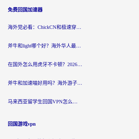
章
免费回国加速器
导
航
海外党必看：ChickCN和极速穿梭VPN好用吗？3招教你选对回国加速器无缝刷国内资源
斧牛和light哪个好？海外华人最关心的回国加速器选择难题，一篇讲透
在国外怎么用虎牙不卡顿？2026海外华人亲测有效的回国加速器选择指南
斧牛和加速喵好用吗？海外游子的真实选择困境
马来西亚留学生回国VPN怎么选？3个避坑点+1款实测好用的加速器推荐
回国游戏vpn