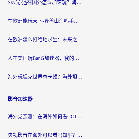
Sky光·遇在国外怎么加速玩？海外党亲测有效的国服游戏加速指南
在欧洲能玩天下-异兽山海吗手游？海外玩家的加速器生存指南
在欧洲怎么打绝地求生：未来之役不卡？留学生亲测的加速器避坑指南
人在美国玩BanG加速器，我的延迟终于绿了
海外玩坦克世界总卡顿？海外坦克世界加速器有哪些？实测好用的选择在这里
影音加速器
海外党亲测：在海外如何看CCTV？告别“仅限大陆播放”的实用指南
央视影音在海外可以看吗知乎？留学生亲测：3步解决地域限制+追剧自由