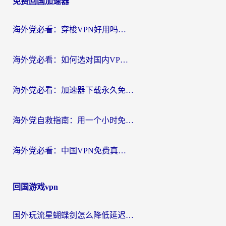
免费回国加速器
导
航
海外党必看：穿梭VPN好用吗？和云帆VPN对比哪个回国效果更好？附真实测评+避坑指南
海外党必看：如何选对国内VPN，实现无缝访问国内资源？
海外党必看：加速器下载永久免费版真的存在吗？教你无缝访问国内资源的正确姿势
海外党自救指南：用一个小时免费加速器，轻松打破国内资源访问壁垒？
海外党必看：中国VPN免费真的靠谱吗？手把手教你选对回国加速器
回国游戏vpn
国外玩流星蝴蝶剑怎么降低延迟？海外党必看的加速秘籍（含欧洲鸣潮&彩虹岛优化攻略）