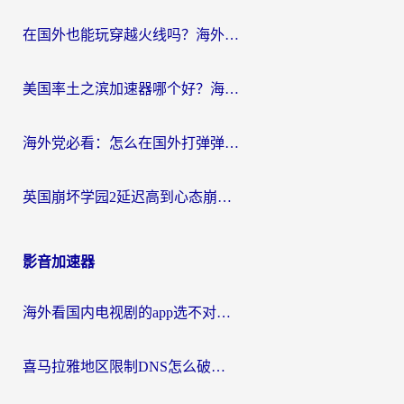
在国外也能玩穿越火线吗？海外玩家国服游戏畅玩终极指南
美国率土之滨加速器哪个好？海外党国服游戏畅玩终极指南（附多游戏解决方案）
海外党必看：怎么在国外打弹弹堂不卡？番茄加速器亲测指南
英国崩坏学园2延迟高到心态崩？海外党国服游戏加速终极指南
影音加速器
海外看国内电视剧的app选不对？这份回国加速器避坑指南帮你流畅追剧
喜马拉雅地区限制DNS怎么破？海外党听国内音乐听书的终极解决方案