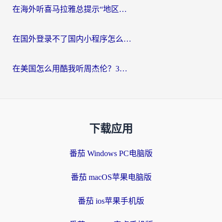
在海外听喜马拉雅总提示“地区限制”？3步轻松解除+听国内音乐全攻略
在国外登录不了国内小程序怎么办？选对回国加速器，轻松解锁国内资源
在美国怎么用酷我听周杰伦？3步搞定海外听歌难题
下载应用
番茄 Windows PC电脑版
番茄 macOS苹果电脑版
番茄 ios苹果手机版