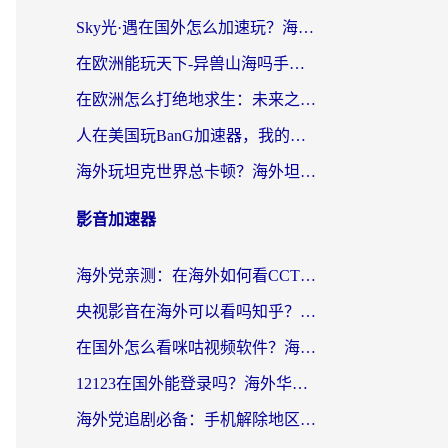
Sky光·遇在国外怎么加速玩？海外党亲测有效的国服游戏加速指南
在欧洲能玩天下-异兽山海吗手游？海外玩家的加速器生存指南
在欧洲怎么打绝地求生：未来之役不卡？留学生亲测的加速器避坑指南
人在美国玩BanG加速器，我的延迟终于绿了
海外玩坦克世界总卡顿？海外坦克世界加速器有哪些？实测好用的选择在这里
影音加速器
海外党亲测：在海外如何看CCTV？告别“仅限大陆播放”的实用指南
央视影音在海外可以看吗知乎？留学生亲测：3步解决地域限制+追剧自由
在国外怎么看咪咕视频软件？海外党亲测有效的回国加速方案
12123在国外能登录吗？海外华人必看的回国加速实用指南
海外党追剧必备：手机解除地区限制app怎么选？解决央视视频&国内剧地区限制全指南