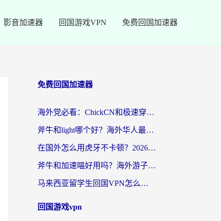
影音加速器
回国游戏VPN
免费回国加速器
免费回国加速器
海外党必看：ChickCN和极速穿梭VPN好用吗？3招教你选对回国加速器无缝刷国内资源
斧牛和light哪个好？海外华人最关心的回国加速器选择难题，一篇讲透
在国外怎么用虎牙不卡顿？2026海外华人亲测有效的回国加速器选择指南
斧牛和加速喵好用吗？海外游子的真实选择困境
马来西亚留学生回国VPN怎么选？3个避坑点+1款实测好用的加速器推荐
回国游戏vpn