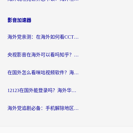
影音加速器
海外党亲测：在海外如何看CCTV？告别“仅限大陆播放”的实用指南
央视影音在海外可以看吗知乎？留学生亲测：3步解决地域限制+追剧自由
在国外怎么看咪咕视频软件？海外党亲测有效的回国加速方案
12123在国外能登录吗？海外华人必看的回国加速实用指南
海外党追剧必备：手机解除地区限制app怎么选？解决央视视频&国内剧地区限制全指南