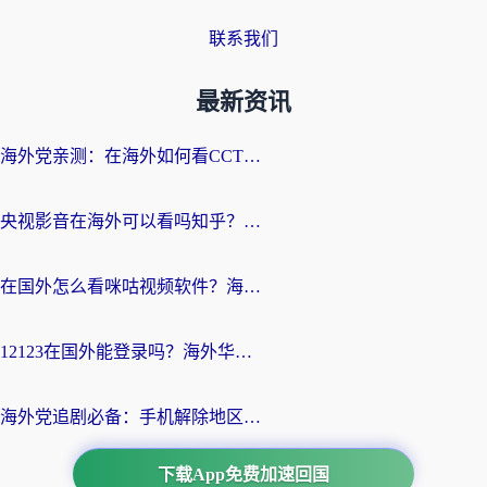
联系我们
最新资讯
海外党亲测：在海外如何看CCTV？告别“仅限大陆播放”的实用指南
央视影音在海外可以看吗知乎？留学生亲测：3步解决地域限制+追剧自由
在国外怎么看咪咕视频软件？海外党亲测有效的回国加速方案
12123在国外能登录吗？海外华人必看的回国加速实用指南
海外党追剧必备：手机解除地区限制app怎么选？解决央视视频&国内剧地区限制全指南
下载App免费加速回国