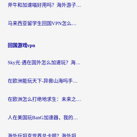
斧牛和加速喵好用吗？海外游子的真实选择困境
马来西亚留学生回国VPN怎么选？3个避坑点+1款实测好用的加速器推荐
回国游戏vpn
Sky光·遇在国外怎么加速玩？海外党亲测有效的国服游戏加速指南
在欧洲能玩天下-异兽山海吗手游？海外玩家的加速器生存指南
在欧洲怎么打绝地求生：未来之役不卡？留学生亲测的加速器避坑指南
人在美国玩BanG加速器，我的延迟终于绿了
海外玩坦克世界总卡顿？海外坦克世界加速器有哪些？实测好用的选择在这里