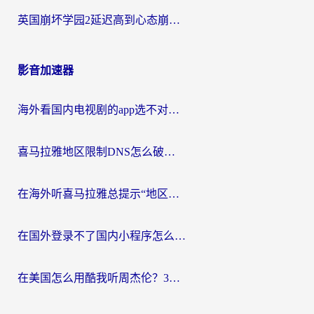
英国崩坏学园2延迟高到心态崩？海外党国服游戏加速终极指南
影音加速器
海外看国内电视剧的app选不对？这份回国加速器避坑指南帮你流畅追剧
喜马拉雅地区限制DNS怎么破？海外党听国内音乐听书的终极解决方案
在海外听喜马拉雅总提示“地区限制”？3步轻松解除+听国内音乐全攻略
在国外登录不了国内小程序怎么办？选对回国加速器，轻松解锁国内资源
在美国怎么用酷我听周杰伦？3步搞定海外听歌难题