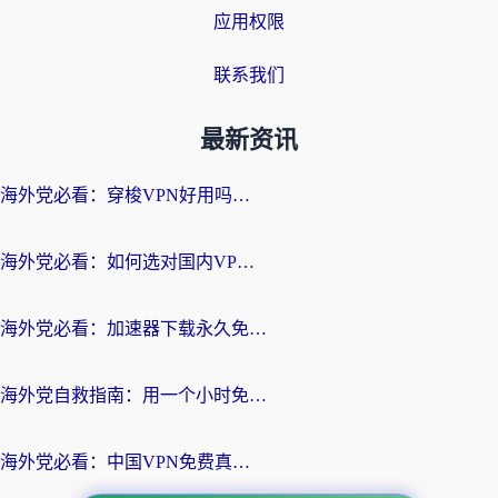
应用权限
联系我们
最新资讯
海外党必看：穿梭VPN好用吗？和云帆VPN对比哪个回国效果更好？附真实测评+避坑指南
海外党必看：如何选对国内VPN，实现无缝访问国内资源？
海外党必看：加速器下载永久免费版真的存在吗？教你无缝访问国内资源的正确姿势
海外党自救指南：用一个小时免费加速器，轻松打破国内资源访问壁垒？
海外党必看：中国VPN免费真的靠谱吗？手把手教你选对回国加速器