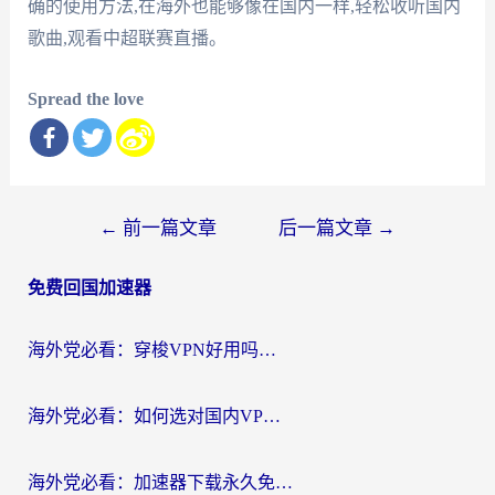
确的使用方法,在海外也能够像在国内一样,轻松收听国内
歌曲,观看中超联赛直播。
Spread the love
文
←
前一篇文章
后一篇文章
→
章
免费回国加速器
导
航
海外党必看：穿梭VPN好用吗？和云帆VPN对比哪个回国效果更好？附真实测评+避坑指南
海外党必看：如何选对国内VPN，实现无缝访问国内资源？
海外党必看：加速器下载永久免费版真的存在吗？教你无缝访问国内资源的正确姿势