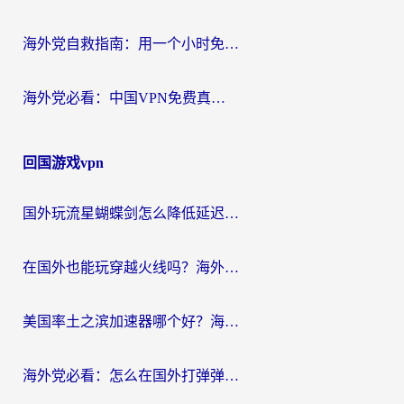
海外党自救指南：用一个小时免费加速器，轻松打破国内资源访问壁垒？
海外党必看：中国VPN免费真的靠谱吗？手把手教你选对回国加速器
回国游戏vpn
国外玩流星蝴蝶剑怎么降低延迟？海外党必看的加速秘籍（含欧洲鸣潮&彩虹岛优化攻略）
在国外也能玩穿越火线吗？海外玩家国服游戏畅玩终极指南
美国率土之滨加速器哪个好？海外党国服游戏畅玩终极指南（附多游戏解决方案）
海外党必看：怎么在国外打弹弹堂不卡？番茄加速器亲测指南