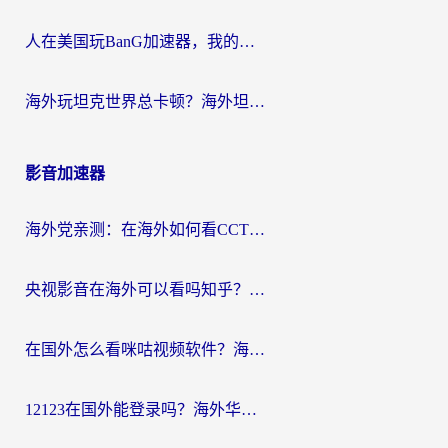
人在美国玩BanG加速器，我的延迟终于绿了
海外玩坦克世界总卡顿？海外坦克世界加速器有哪些？实测好用的选择在这里
影音加速器
海外党亲测：在海外如何看CCTV？告别“仅限大陆播放”的实用指南
央视影音在海外可以看吗知乎？留学生亲测：3步解决地域限制+追剧自由
在国外怎么看咪咕视频软件？海外党亲测有效的回国加速方案
12123在国外能登录吗？海外华人必看的回国加速实用指南