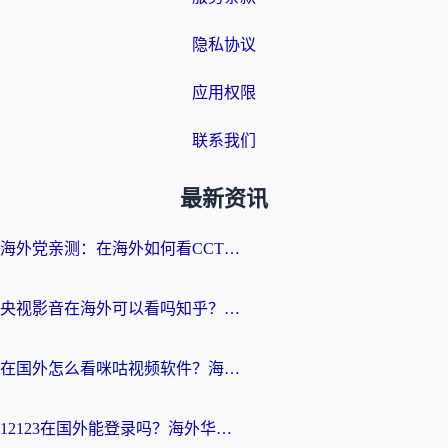
隐私协议
应用权限
联系我们
最新资讯
海外党亲测：在海外如何看CCTV？告别“仅限大陆播放”的实用指南
央视影音在海外可以看吗知乎？留学生亲测：3步解决地域限制+追剧自由
在国外怎么看咪咕视频软件？海外党亲测有效的回国加速方案
12123在国外能登录吗？海外华人必看的回国加速实用指南