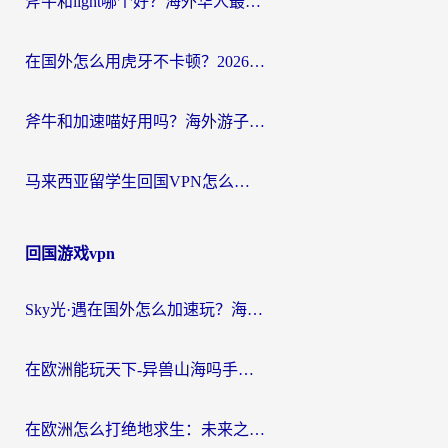
斧牛和light哪个好？海外华人最关心的回国加速器选择难题，一篇讲透
在国外怎么用虎牙不卡顿？2026海外华人亲测有效的回国加速器选择指南
斧牛和加速喵好用吗？海外游子的真实选择困境
马来西亚留学生回国VPN怎么选？3个避坑点+1款实测好用的加速器推荐
回国游戏vpn
Sky光·遇在国外怎么加速玩？海外党亲测有效的国服游戏加速指南
在欧洲能玩天下-异兽山海吗手游？海外玩家的加速器生存指南
在欧洲怎么打绝地求生：未来之役不卡？留学生亲测的加速器避坑指南