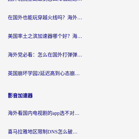
在国外也能玩穿越火线吗？海外玩家国服游戏畅玩终极指南
美国率土之滨加速器哪个好？海外党国服游戏畅玩终极指南（附多游戏解决方案）
海外党必看：怎么在国外打弹弹堂不卡？番茄加速器亲测指南
英国崩坏学园2延迟高到心态崩？海外党国服游戏加速终极指南
影音加速器
海外看国内电视剧的app选不对？这份回国加速器避坑指南帮你流畅追剧
喜马拉雅地区限制DNS怎么破？海外党听国内音乐听书的终极解决方案