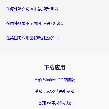
在海外听喜马拉雅总提示“地区限制”？3步轻松解除+听国内音乐全攻略
在国外登录不了国内小程序怎么办？选对回国加速器，轻松解锁国内资源
在美国怎么用酷我听周杰伦？3步搞定海外听歌难题
下载应用
番茄 Windows PC电脑版
番茄 macOS苹果电脑版
番茄 ios苹果手机版