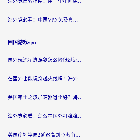
海外党自救指南：用一个小时免费加速器，轻松打破国内资源访问壁垒？
海外党必看：中国VPN免费真的靠谱吗？手把手教你选对回国加速器
回国游戏vpn
国外玩流星蝴蝶剑怎么降低延迟？海外党必看的加速秘籍（含欧洲鸣潮&彩虹岛优化攻略）
在国外也能玩穿越火线吗？海外玩家国服游戏畅玩终极指南
美国率土之滨加速器哪个好？海外党国服游戏畅玩终极指南（附多游戏解决方案）
海外党必看：怎么在国外打弹弹堂不卡？番茄加速器亲测指南
英国崩坏学园2延迟高到心态崩？海外党国服游戏加速终极指南