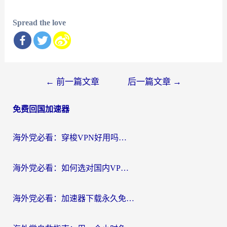
Spread the love
文
←
前一篇文章
后一篇文章
→
章
免费回国加速器
导
航
海外党必看：穿梭VPN好用吗？和云帆VPN对比哪个回国效果更好？附真实测评+避坑指南
海外党必看：如何选对国内VPN，实现无缝访问国内资源？
海外党必看：加速器下载永久免费版真的存在吗？教你无缝访问国内资源的正确姿势