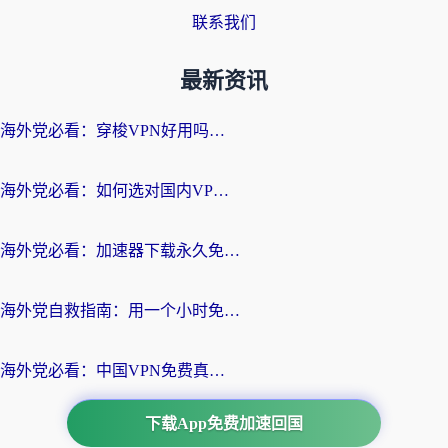
联系我们
最新资讯
海外党必看：穿梭VPN好用吗？和云帆VPN对比哪个回国效果更好？附真实测评+避坑指南
海外党必看：如何选对国内VPN，实现无缝访问国内资源？
海外党必看：加速器下载永久免费版真的存在吗？教你无缝访问国内资源的正确姿势
海外党自救指南：用一个小时免费加速器，轻松打破国内资源访问壁垒？
海外党必看：中国VPN免费真的靠谱吗？手把手教你选对回国加速器
下载App免费加速回国