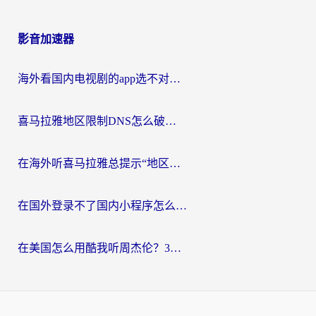
影音加速器
海外看国内电视剧的app选不对？这份回国加速器避坑指南帮你流畅追剧
喜马拉雅地区限制DNS怎么破？海外党听国内音乐听书的终极解决方案
在海外听喜马拉雅总提示“地区限制”？3步轻松解除+听国内音乐全攻略
在国外登录不了国内小程序怎么办？选对回国加速器，轻松解锁国内资源
在美国怎么用酷我听周杰伦？3步搞定海外听歌难题