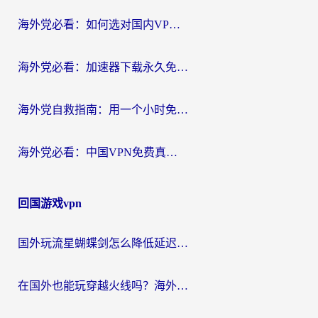
海外党必看：如何选对国内VPN，实现无缝访问国内资源？
海外党必看：加速器下载永久免费版真的存在吗？教你无缝访问国内资源的正确姿势
海外党自救指南：用一个小时免费加速器，轻松打破国内资源访问壁垒？
海外党必看：中国VPN免费真的靠谱吗？手把手教你选对回国加速器
回国游戏vpn
国外玩流星蝴蝶剑怎么降低延迟？海外党必看的加速秘籍（含欧洲鸣潮&彩虹岛优化攻略）
在国外也能玩穿越火线吗？海外玩家国服游戏畅玩终极指南