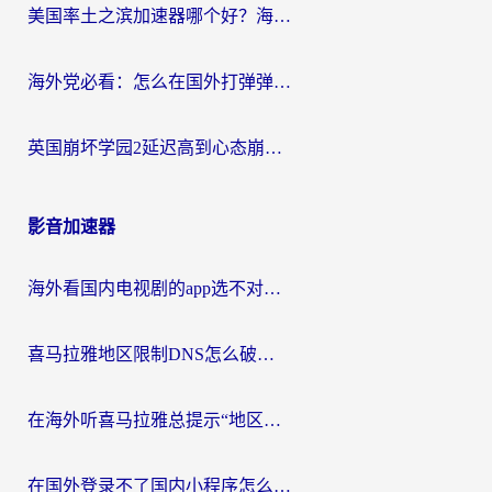
美国率土之滨加速器哪个好？海外党国服游戏畅玩终极指南（附多游戏解决方案）
海外党必看：怎么在国外打弹弹堂不卡？番茄加速器亲测指南
英国崩坏学园2延迟高到心态崩？海外党国服游戏加速终极指南
影音加速器
海外看国内电视剧的app选不对？这份回国加速器避坑指南帮你流畅追剧
喜马拉雅地区限制DNS怎么破？海外党听国内音乐听书的终极解决方案
在海外听喜马拉雅总提示“地区限制”？3步轻松解除+听国内音乐全攻略
在国外登录不了国内小程序怎么办？选对回国加速器，轻松解锁国内资源