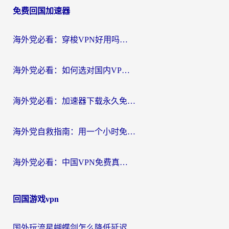
免费回国加速器
导
航
海外党必看：穿梭VPN好用吗？和云帆VPN对比哪个回国效果更好？附真实测评+避坑指南
海外党必看：如何选对国内VPN，实现无缝访问国内资源？
海外党必看：加速器下载永久免费版真的存在吗？教你无缝访问国内资源的正确姿势
海外党自救指南：用一个小时免费加速器，轻松打破国内资源访问壁垒？
海外党必看：中国VPN免费真的靠谱吗？手把手教你选对回国加速器
回国游戏vpn
国外玩流星蝴蝶剑怎么降低延迟？海外党必看的加速秘籍（含欧洲鸣潮&彩虹岛优化攻略）