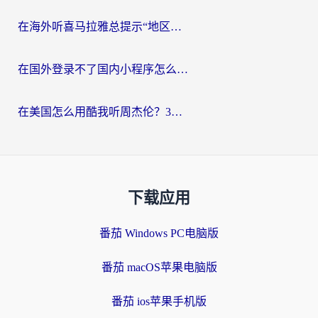
在海外听喜马拉雅总提示“地区限制”？3步轻松解除+听国内音乐全攻略
在国外登录不了国内小程序怎么办？选对回国加速器，轻松解锁国内资源
在美国怎么用酷我听周杰伦？3步搞定海外听歌难题
下载应用
番茄 Windows PC电脑版
番茄 macOS苹果电脑版
番茄 ios苹果手机版