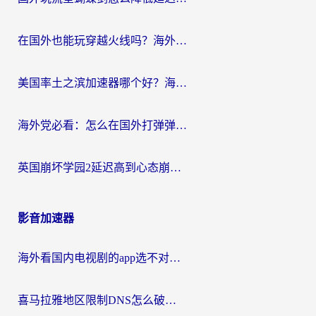
在国外也能玩穿越火线吗？海外玩家国服游戏畅玩终极指南
美国率土之滨加速器哪个好？海外党国服游戏畅玩终极指南（附多游戏解决方案）
海外党必看：怎么在国外打弹弹堂不卡？番茄加速器亲测指南
英国崩坏学园2延迟高到心态崩？海外党国服游戏加速终极指南
影音加速器
海外看国内电视剧的app选不对？这份回国加速器避坑指南帮你流畅追剧
喜马拉雅地区限制DNS怎么破？海外党听国内音乐听书的终极解决方案