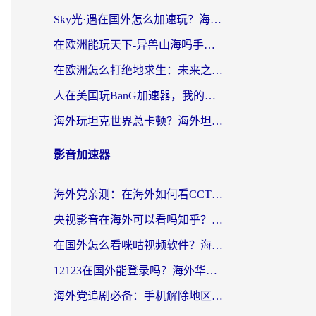
Sky光·遇在国外怎么加速玩？海外党亲测有效的国服游戏加速指南
在欧洲能玩天下-异兽山海吗手游？海外玩家的加速器生存指南
在欧洲怎么打绝地求生：未来之役不卡？留学生亲测的加速器避坑指南
人在美国玩BanG加速器，我的延迟终于绿了
海外玩坦克世界总卡顿？海外坦克世界加速器有哪些？实测好用的选择在这里
影音加速器
海外党亲测：在海外如何看CCTV？告别“仅限大陆播放”的实用指南
央视影音在海外可以看吗知乎？留学生亲测：3步解决地域限制+追剧自由
在国外怎么看咪咕视频软件？海外党亲测有效的回国加速方案
12123在国外能登录吗？海外华人必看的回国加速实用指南
海外党追剧必备：手机解除地区限制app怎么选？解决央视视频&国内剧地区限制全指南