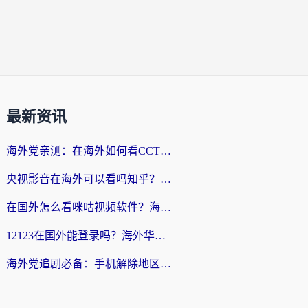
最新资讯
海外党亲测：在海外如何看CCTV？告别“仅限大陆播放”的实用指南
央视影音在海外可以看吗知乎？留学生亲测：3步解决地域限制+追剧自由
在国外怎么看咪咕视频软件？海外党亲测有效的回国加速方案
12123在国外能登录吗？海外华人必看的回国加速实用指南
海外党追剧必备：手机解除地区限制app怎么选？解决央视视频&国内剧地区限制全指南