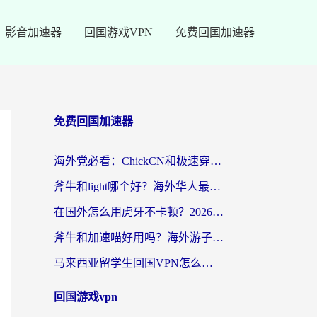
影音加速器
回国游戏VPN
免费回国加速器
免费回国加速器
海外党必看：ChickCN和极速穿梭VPN好用吗？3招教你选对回国加速器无缝刷国内资源
斧牛和light哪个好？海外华人最关心的回国加速器选择难题，一篇讲透
在国外怎么用虎牙不卡顿？2026海外华人亲测有效的回国加速器选择指南
斧牛和加速喵好用吗？海外游子的真实选择困境
马来西亚留学生回国VPN怎么选？3个避坑点+1款实测好用的加速器推荐
回国游戏vpn