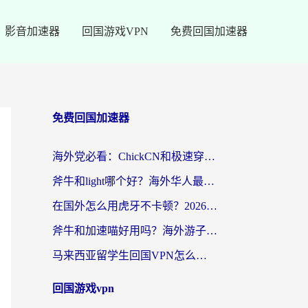
影音加速器
回国游戏VPN
免费回国加速器
免费回国加速器
海外党必看：ChickCN和极速穿梭VPN好用吗？3招教你选对回国加速器无缝刷国内资源
斧牛和light哪个好？海外华人最关心的回国加速器选择难题，一篇讲透
在国外怎么用虎牙不卡顿？2026海外华人亲测有效的回国加速器选择指南
斧牛和加速喵好用吗？海外游子的真实选择困境
马来西亚留学生回国VPN怎么选？3个避坑点+1款实测好用的加速器推荐
回国游戏vpn