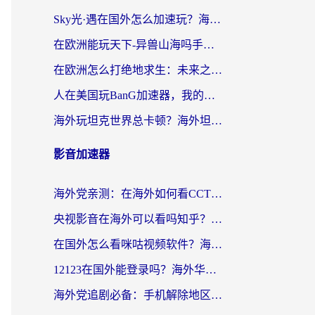
Sky光·遇在国外怎么加速玩？海外党亲测有效的国服游戏加速指南
在欧洲能玩天下-异兽山海吗手游？海外玩家的加速器生存指南
在欧洲怎么打绝地求生：未来之役不卡？留学生亲测的加速器避坑指南
人在美国玩BanG加速器，我的延迟终于绿了
海外玩坦克世界总卡顿？海外坦克世界加速器有哪些？实测好用的选择在这里
影音加速器
海外党亲测：在海外如何看CCTV？告别“仅限大陆播放”的实用指南
央视影音在海外可以看吗知乎？留学生亲测：3步解决地域限制+追剧自由
在国外怎么看咪咕视频软件？海外党亲测有效的回国加速方案
12123在国外能登录吗？海外华人必看的回国加速实用指南
海外党追剧必备：手机解除地区限制app怎么选？解决央视视频&国内剧地区限制全指南