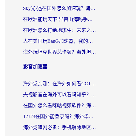
Sky光·遇在国外怎么加速玩？海外党亲测有效的国服游戏加速指南
在欧洲能玩天下-异兽山海吗手游？海外玩家的加速器生存指南
在欧洲怎么打绝地求生：未来之役不卡？留学生亲测的加速器避坑指南
人在美国玩BanG加速器，我的延迟终于绿了
海外玩坦克世界总卡顿？海外坦克世界加速器有哪些？实测好用的选择在这里
影音加速器
海外党亲测：在海外如何看CCTV？告别“仅限大陆播放”的实用指南
央视影音在海外可以看吗知乎？留学生亲测：3步解决地域限制+追剧自由
在国外怎么看咪咕视频软件？海外党亲测有效的回国加速方案
12123在国外能登录吗？海外华人必看的回国加速实用指南
海外党追剧必备：手机解除地区限制app怎么选？解决央视视频&国内剧地区限制全指南