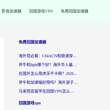
影音加速器
回国游戏VPN
免费回国加速器
免费回国加速器
海外党必看：ChickCN和极速穿梭VPN好用吗？3招教你选对回国加速器无缝刷国内资源
斧牛和light哪个好？海外华人最关心的回国加速器选择难题，一篇讲透
在国外怎么用虎牙不卡顿？2026海外华人亲测有效的回国加速器选择指南
斧牛和加速喵好用吗？海外游子的真实选择困境
马来西亚留学生回国VPN怎么选？3个避坑点+1款实测好用的加速器推荐
回国游戏vpn