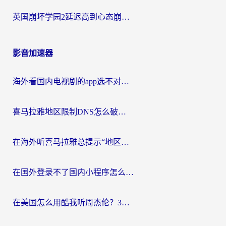
英国崩坏学园2延迟高到心态崩？海外党国服游戏加速终极指南
影音加速器
海外看国内电视剧的app选不对？这份回国加速器避坑指南帮你流畅追剧
喜马拉雅地区限制DNS怎么破？海外党听国内音乐听书的终极解决方案
在海外听喜马拉雅总提示“地区限制”？3步轻松解除+听国内音乐全攻略
在国外登录不了国内小程序怎么办？选对回国加速器，轻松解锁国内资源
在美国怎么用酷我听周杰伦？3步搞定海外听歌难题