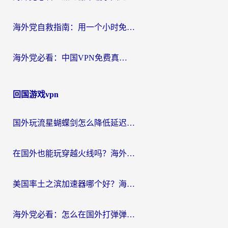
海外党自救指南：用一个小时免费加速器，轻松打破国内资源访问壁垒？
海外党必看：中国VPN免费真的靠谱吗？手把手教你选对回国加速器
回国游戏vpn
国外玩流星蝴蝶剑怎么降低延迟？海外党必看的加速秘籍（含欧洲鸣潮&彩虹岛优化攻略）
在国外也能玩穿越火线吗？海外玩家国服游戏畅玩终极指南
美国率土之滨加速器哪个好？海外党国服游戏畅玩终极指南（附多游戏解决方案）
海外党必看：怎么在国外打弹弹堂不卡？番茄加速器亲测指南