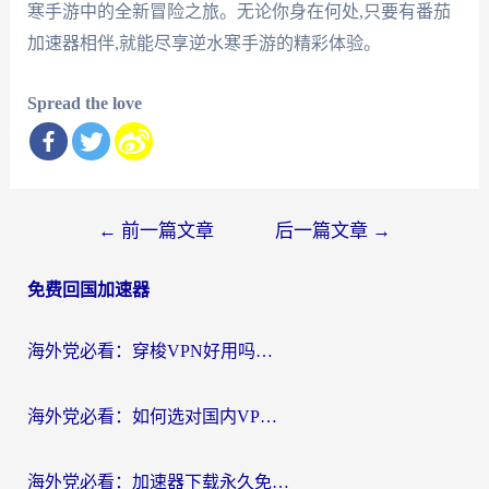
寒手游中的全新冒险之旅。无论你身在何处,只要有番茄
加速器相伴,就能尽享逆水寒手游的精彩体验。
Spread the love
文
←
前一篇文章
后一篇文章
→
章
免费回国加速器
导
航
海外党必看：穿梭VPN好用吗？和云帆VPN对比哪个回国效果更好？附真实测评+避坑指南
海外党必看：如何选对国内VPN，实现无缝访问国内资源？
海外党必看：加速器下载永久免费版真的存在吗？教你无缝访问国内资源的正确姿势