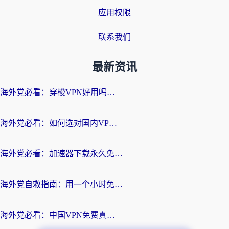
应用权限
联系我们
最新资讯
海外党必看：穿梭VPN好用吗？和云帆VPN对比哪个回国效果更好？附真实测评+避坑指南
海外党必看：如何选对国内VPN，实现无缝访问国内资源？
海外党必看：加速器下载永久免费版真的存在吗？教你无缝访问国内资源的正确姿势
海外党自救指南：用一个小时免费加速器，轻松打破国内资源访问壁垒？
海外党必看：中国VPN免费真的靠谱吗？手把手教你选对回国加速器