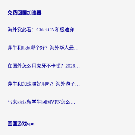
章
免费回国加速器
导
航
海外党必看：ChickCN和极速穿梭VPN好用吗？3招教你选对回国加速器无缝刷国内资源
斧牛和light哪个好？海外华人最关心的回国加速器选择难题，一篇讲透
在国外怎么用虎牙不卡顿？2026海外华人亲测有效的回国加速器选择指南
斧牛和加速喵好用吗？海外游子的真实选择困境
马来西亚留学生回国VPN怎么选？3个避坑点+1款实测好用的加速器推荐
回国游戏vpn