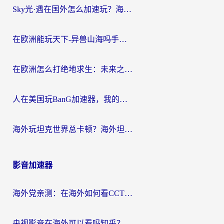
Sky光·遇在国外怎么加速玩？海外党亲测有效的国服游戏加速指南
在欧洲能玩天下-异兽山海吗手游？海外玩家的加速器生存指南
在欧洲怎么打绝地求生：未来之役不卡？留学生亲测的加速器避坑指南
人在美国玩BanG加速器，我的延迟终于绿了
海外玩坦克世界总卡顿？海外坦克世界加速器有哪些？实测好用的选择在这里
影音加速器
海外党亲测：在海外如何看CCTV？告别“仅限大陆播放”的实用指南
央视影音在海外可以看吗知乎？留学生亲测：3步解决地域限制+追剧自由