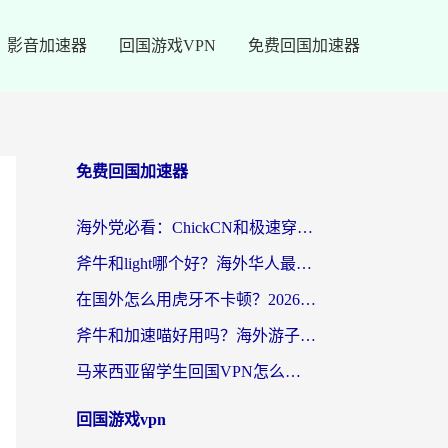
影音加速器
回国游戏VPN
免费回国加速器
免费回国加速器
海外党必看：ChickCN和极速穿梭VPN好用吗？3招教你选对回国加速器无缝刷国内资源
斧牛和light哪个好？海外华人最关心的回国加速器选择难题，一篇讲透
在国外怎么用虎牙不卡顿？2026海外华人亲测有效的回国加速器选择指南
斧牛和加速喵好用吗？海外游子的真实选择困境
马来西亚留学生回国VPN怎么选？3个避坑点+1款实测好用的加速器推荐
回国游戏vpn