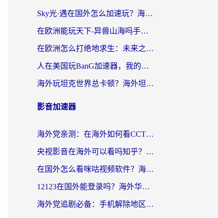
Sky光·遇在国外怎么加速玩？海外党亲测有效的国服游戏加速指南
在欧洲能玩天下-异兽山海吗手游？海外玩家的加速器生存指南
在欧洲怎么打绝地求生：未来之役不卡？留学生亲测的加速器避坑指南
人在美国玩BanG加速器，我的延迟终于绿了
海外玩坦克世界总卡顿？海外坦克世界加速器有哪些？实测好用的选择在这里
影音加速器
海外党亲测：在海外如何看CCTV？告别“仅限大陆播放”的实用指南
央视影音在海外可以看吗知乎？留学生亲测：3步解决地域限制+追剧自由
在国外怎么看咪咕视频软件？海外党亲测有效的回国加速方案
12123在国外能登录吗？海外华人必看的回国加速实用指南
海外党追剧必备：手机解除地区限制app怎么选？解决央视视频&国内剧地区限制全指南