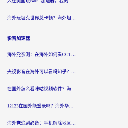
人在美国玩BanG加速器，我的延迟终于绿了
海外玩坦克世界总卡顿？海外坦克世界加速器有哪些？实测好用的选择在这里
影音加速器
海外党亲测：在海外如何看CCTV？告别“仅限大陆播放”的实用指南
央视影音在海外可以看吗知乎？留学生亲测：3步解决地域限制+追剧自由
在国外怎么看咪咕视频软件？海外党亲测有效的回国加速方案
12123在国外能登录吗？海外华人必看的回国加速实用指南
海外党追剧必备：手机解除地区限制app怎么选？解决央视视频&国内剧地区限制全指南