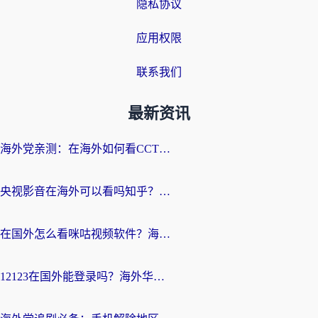
隐私协议
应用权限
联系我们
最新资讯
海外党亲测：在海外如何看CCTV？告别“仅限大陆播放”的实用指南
央视影音在海外可以看吗知乎？留学生亲测：3步解决地域限制+追剧自由
在国外怎么看咪咕视频软件？海外党亲测有效的回国加速方案
12123在国外能登录吗？海外华人必看的回国加速实用指南