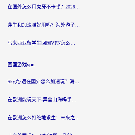
在国外怎么用虎牙不卡顿？2026海外华人亲测有效的回国加速器选择指南
斧牛和加速喵好用吗？海外游子的真实选择困境
马来西亚留学生回国VPN怎么选？3个避坑点+1款实测好用的加速器推荐
回国游戏vpn
Sky光·遇在国外怎么加速玩？海外党亲测有效的国服游戏加速指南
在欧洲能玩天下-异兽山海吗手游？海外玩家的加速器生存指南
在欧洲怎么打绝地求生：未来之役不卡？留学生亲测的加速器避坑指南