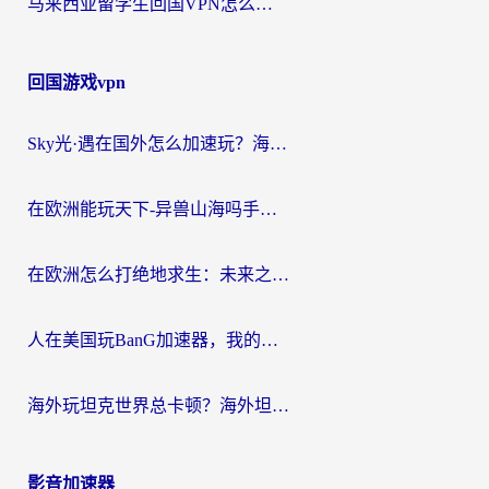
马来西亚留学生回国VPN怎么选？3个避坑点+1款实测好用的加速器推荐
回国游戏vpn
Sky光·遇在国外怎么加速玩？海外党亲测有效的国服游戏加速指南
在欧洲能玩天下-异兽山海吗手游？海外玩家的加速器生存指南
在欧洲怎么打绝地求生：未来之役不卡？留学生亲测的加速器避坑指南
人在美国玩BanG加速器，我的延迟终于绿了
海外玩坦克世界总卡顿？海外坦克世界加速器有哪些？实测好用的选择在这里
影音加速器