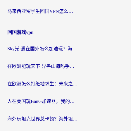
马来西亚留学生回国VPN怎么选？3个避坑点+1款实测好用的加速器推荐
回国游戏vpn
Sky光·遇在国外怎么加速玩？海外党亲测有效的国服游戏加速指南
在欧洲能玩天下-异兽山海吗手游？海外玩家的加速器生存指南
在欧洲怎么打绝地求生：未来之役不卡？留学生亲测的加速器避坑指南
人在美国玩BanG加速器，我的延迟终于绿了
海外玩坦克世界总卡顿？海外坦克世界加速器有哪些？实测好用的选择在这里