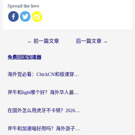
Spread the love
文
←
前一篇文章
后一篇文章
→
章
免费回国加速器
导
航
海外党必看：ChickCN和极速穿梭VPN好用吗？3招教你选对回国加速器无缝刷国内资源
斧牛和light哪个好？海外华人最关心的回国加速器选择难题，一篇讲透
在国外怎么用虎牙不卡顿？2026海外华人亲测有效的回国加速器选择指南
斧牛和加速喵好用吗？海外游子的真实选择困境