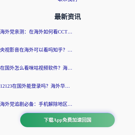
最新资讯
海外党亲测：在海外如何看CCTV？告别“仅限大陆播放”的实用指南
央视影音在海外可以看吗知乎？留学生亲测：3步解决地域限制+追剧自由
在国外怎么看咪咕视频软件？海外党亲测有效的回国加速方案
12123在国外能登录吗？海外华人必看的回国加速实用指南
海外党追剧必备：手机解除地区限制app怎么选？解决央视视频&国内剧地区限制全指南
下载App免费加速回国