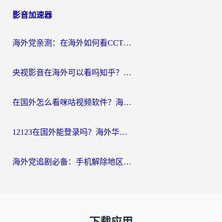
影音加速器
海外党亲测：在海外如何看CCTV？告别“仅限大陆播放”的实用指南
央视影音在海外可以看吗知乎？留学生亲测：3步解决地域限制+追剧自由
在国外怎么看咪咕视频软件？海外党亲测有效的回国加速方案
12123在国外能登录吗？海外华人必看的回国加速实用指南
海外党追剧必备：手机解除地区限制app怎么选？解决央视视频&国内剧地区限制全指南