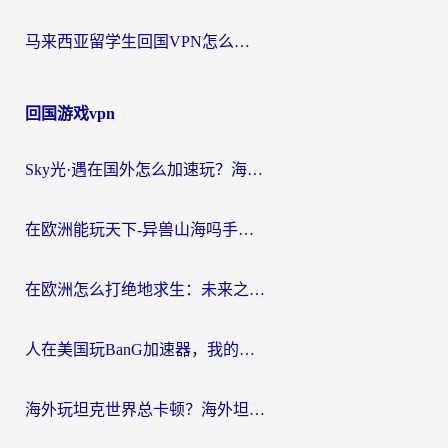
马来西亚留学生回国VPN怎么选？3个避坑点+1款实测好用的加速器推荐
回国游戏vpn
Sky光·遇在国外怎么加速玩？海外党亲测有效的国服游戏加速指南
在欧洲能玩天下-异兽山海吗手游？海外玩家的加速器生存指南
在欧洲怎么打绝地求生：未来之役不卡？留学生亲测的加速器避坑指南
人在美国玩BanG加速器，我的延迟终于绿了
海外玩坦克世界总卡顿？海外坦克世界加速器有哪些？实测好用的选择在这里