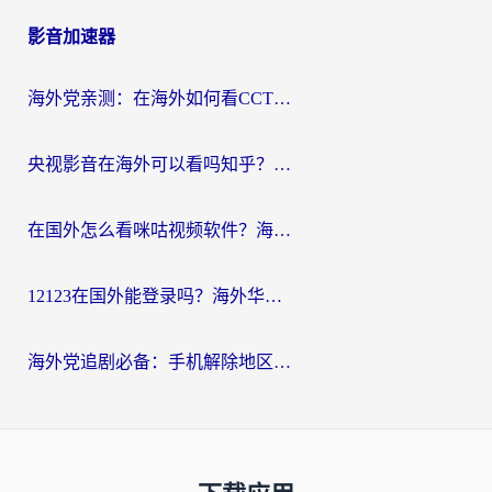
影音加速器
海外党亲测：在海外如何看CCTV？告别“仅限大陆播放”的实用指南
央视影音在海外可以看吗知乎？留学生亲测：3步解决地域限制+追剧自由
在国外怎么看咪咕视频软件？海外党亲测有效的回国加速方案
12123在国外能登录吗？海外华人必看的回国加速实用指南
海外党追剧必备：手机解除地区限制app怎么选？解决央视视频&国内剧地区限制全指南