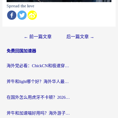
Spread the love
文
←
前一篇文章
后一篇文章
→
章
免费回国加速器
导
航
海外党必看：ChickCN和极速穿梭VPN好用吗？3招教你选对回国加速器无缝刷国内资源
斧牛和light哪个好？海外华人最关心的回国加速器选择难题，一篇讲透
在国外怎么用虎牙不卡顿？2026海外华人亲测有效的回国加速器选择指南
斧牛和加速喵好用吗？海外游子的真实选择困境