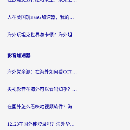
人在美国玩BanG加速器，我的延迟终于绿了
海外玩坦克世界总卡顿？海外坦克世界加速器有哪些？实测好用的选择在这里
影音加速器
海外党亲测：在海外如何看CCTV？告别“仅限大陆播放”的实用指南
央视影音在海外可以看吗知乎？留学生亲测：3步解决地域限制+追剧自由
在国外怎么看咪咕视频软件？海外党亲测有效的回国加速方案
12123在国外能登录吗？海外华人必看的回国加速实用指南