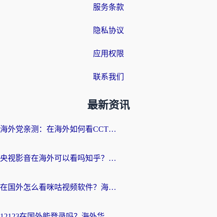
服务条款
隐私协议
应用权限
联系我们
最新资讯
海外党亲测：在海外如何看CCTV？告别“仅限大陆播放”的实用指南
央视影音在海外可以看吗知乎？留学生亲测：3步解决地域限制+追剧自由
在国外怎么看咪咕视频软件？海外党亲测有效的回国加速方案
12123在国外能登录吗？海外华人必看的回国加速实用指南