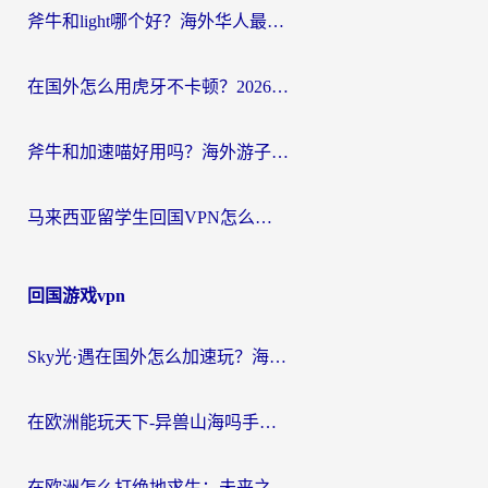
斧牛和light哪个好？海外华人最关心的回国加速器选择难题，一篇讲透
在国外怎么用虎牙不卡顿？2026海外华人亲测有效的回国加速器选择指南
斧牛和加速喵好用吗？海外游子的真实选择困境
马来西亚留学生回国VPN怎么选？3个避坑点+1款实测好用的加速器推荐
回国游戏vpn
Sky光·遇在国外怎么加速玩？海外党亲测有效的国服游戏加速指南
在欧洲能玩天下-异兽山海吗手游？海外玩家的加速器生存指南
在欧洲怎么打绝地求生：未来之役不卡？留学生亲测的加速器避坑指南