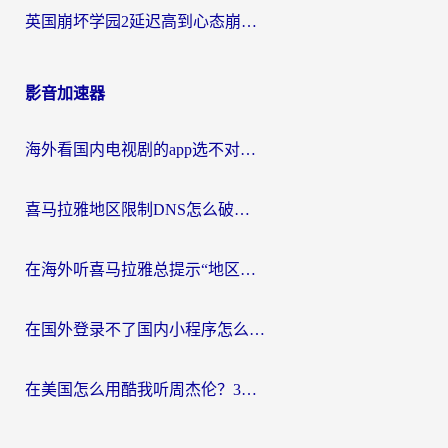
英国崩坏学园2延迟高到心态崩？海外党国服游戏加速终极指南
影音加速器
海外看国内电视剧的app选不对？这份回国加速器避坑指南帮你流畅追剧
喜马拉雅地区限制DNS怎么破？海外党听国内音乐听书的终极解决方案
在海外听喜马拉雅总提示“地区限制”？3步轻松解除+听国内音乐全攻略
在国外登录不了国内小程序怎么办？选对回国加速器，轻松解锁国内资源
在美国怎么用酷我听周杰伦？3步搞定海外听歌难题