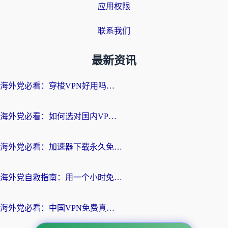
应用权限
联系我们
最新资讯
海外党必看：穿梭VPN好用吗？和云帆VPN对比哪个回国效果更好？附真实测评+避坑指南
海外党必看：如何选对国内VPN，实现无缝访问国内资源？
海外党必看：加速器下载永久免费版真的存在吗？教你无缝访问国内资源的正确姿势
海外党自救指南：用一个小时免费加速器，轻松打破国内资源访问壁垒？
海外党必看：中国VPN免费真的靠谱吗？手把手教你选对回国加速器