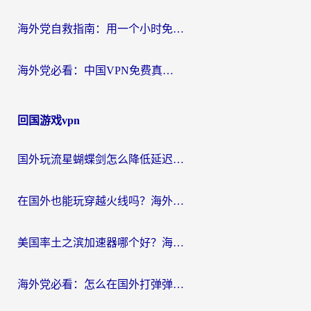
海外党自救指南：用一个小时免费加速器，轻松打破国内资源访问壁垒？
海外党必看：中国VPN免费真的靠谱吗？手把手教你选对回国加速器
回国游戏vpn
国外玩流星蝴蝶剑怎么降低延迟？海外党必看的加速秘籍（含欧洲鸣潮&彩虹岛优化攻略）
在国外也能玩穿越火线吗？海外玩家国服游戏畅玩终极指南
美国率土之滨加速器哪个好？海外党国服游戏畅玩终极指南（附多游戏解决方案）
海外党必看：怎么在国外打弹弹堂不卡？番茄加速器亲测指南