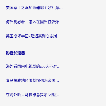
美国率土之滨加速器哪个好？海外党国服游戏畅玩终极指南（附多游戏解决方案）
海外党必看：怎么在国外打弹弹堂不卡？番茄加速器亲测指南
英国崩坏学园2延迟高到心态崩？海外党国服游戏加速终极指南
影音加速器
海外看国内电视剧的app选不对？这份回国加速器避坑指南帮你流畅追剧
喜马拉雅地区限制DNS怎么破？海外党听国内音乐听书的终极解决方案
在海外听喜马拉雅总提示“地区限制”？3步轻松解除+听国内音乐全攻略