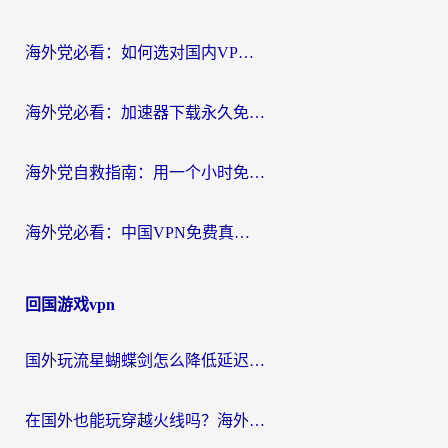
海外党必看：如何选对国内VPN，实现无缝访问国内资源？
海外党必看：加速器下载永久免费版真的存在吗？教你无缝访问国内资源的正确姿势
海外党自救指南：用一个小时免费加速器，轻松打破国内资源访问壁垒？
海外党必看：中国VPN免费真的靠谱吗？手把手教你选对回国加速器
回国游戏vpn
国外玩流星蝴蝶剑怎么降低延迟？海外党必看的加速秘籍（含欧洲鸣潮&彩虹岛优化攻略）
在国外也能玩穿越火线吗？海外玩家国服游戏畅玩终极指南