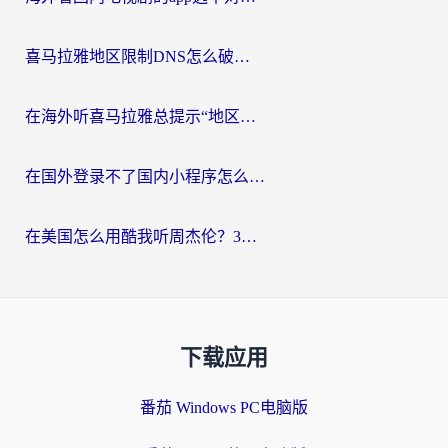
喜马拉雅地区限制DNS怎么破？海外党听国内音乐听书的终极解决方案
在海外听喜马拉雅总提示“地区限制”？3步轻松解除+听国内音乐全攻略
在国外登录不了国内小程序怎么办？选对回国加速器，轻松解锁国内资源
在美国怎么用酷我听周杰伦？3步搞定海外听歌难题
下载应用
番茄 Windows PC电脑版