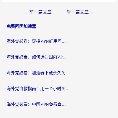
文
←
前一篇文章
后一篇文章
→
章
免费回国加速器
导
航
海外党必看：穿梭VPN好用吗？和云帆VPN对比哪个回国效果更好？附真实测评+避坑指南
海外党必看：如何选对国内VPN，实现无缝访问国内资源？
海外党必看：加速器下载永久免费版真的存在吗？教你无缝访问国内资源的正确姿势
海外党自救指南：用一个小时免费加速器，轻松打破国内资源访问壁垒？
海外党必看：中国VPN免费真的靠谱吗？手把手教你选对回国加速器