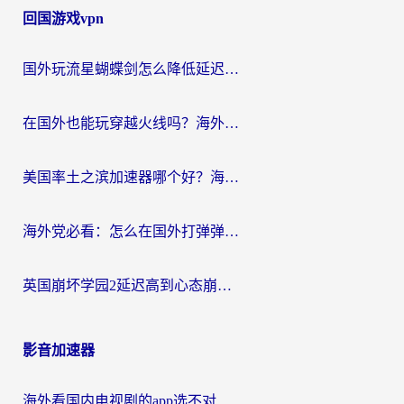
回国游戏vpn
国外玩流星蝴蝶剑怎么降低延迟？海外党必看的加速秘籍（含欧洲鸣潮&彩虹岛优化攻略）
在国外也能玩穿越火线吗？海外玩家国服游戏畅玩终极指南
美国率土之滨加速器哪个好？海外党国服游戏畅玩终极指南（附多游戏解决方案）
海外党必看：怎么在国外打弹弹堂不卡？番茄加速器亲测指南
英国崩坏学园2延迟高到心态崩？海外党国服游戏加速终极指南
影音加速器
海外看国内电视剧的app选不对？这份回国加速器避坑指南帮你流畅追剧