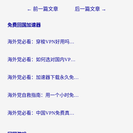
文
←
前一篇文章
后一篇文章
→
章
免费回国加速器
导
航
海外党必看：穿梭VPN好用吗？和云帆VPN对比哪个回国效果更好？附真实测评+避坑指南
海外党必看：如何选对国内VPN，实现无缝访问国内资源？
海外党必看：加速器下载永久免费版真的存在吗？教你无缝访问国内资源的正确姿势
海外党自救指南：用一个小时免费加速器，轻松打破国内资源访问壁垒？
海外党必看：中国VPN免费真的靠谱吗？手把手教你选对回国加速器