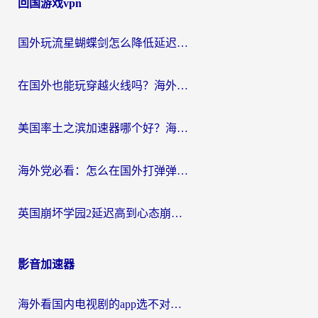
回国游戏vpn
国外玩流星蝴蝶剑怎么降低延迟？海外党必看的加速秘籍（含欧洲鸣潮&彩虹岛优化攻略）
在国外也能玩穿越火线吗？海外玩家国服游戏畅玩终极指南
美国率土之滨加速器哪个好？海外党国服游戏畅玩终极指南（附多游戏解决方案）
海外党必看：怎么在国外打弹弹堂不卡？番茄加速器亲测指南
英国崩坏学园2延迟高到心态崩？海外党国服游戏加速终极指南
影音加速器
海外看国内电视剧的app选不对？这份回国加速器避坑指南帮你流畅追剧