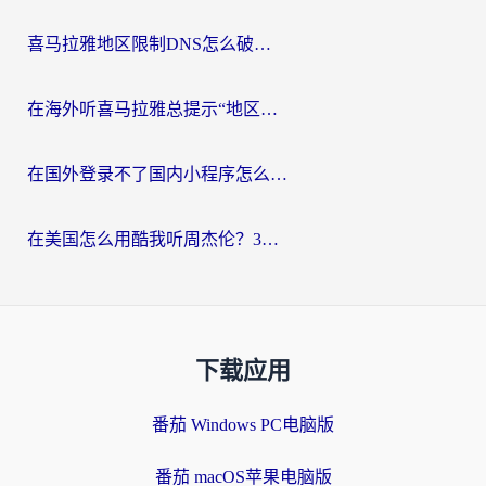
喜马拉雅地区限制DNS怎么破？海外党听国内音乐听书的终极解决方案
在海外听喜马拉雅总提示“地区限制”？3步轻松解除+听国内音乐全攻略
在国外登录不了国内小程序怎么办？选对回国加速器，轻松解锁国内资源
在美国怎么用酷我听周杰伦？3步搞定海外听歌难题
下载应用
番茄 Windows PC电脑版
番茄 macOS苹果电脑版