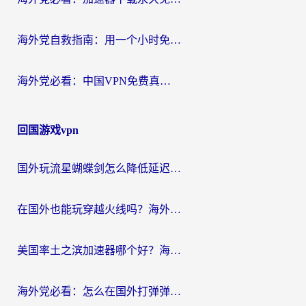
海外党自救指南：用一个小时免费加速器，轻松打破国内资源访问壁垒？
海外党必看：中国VPN免费真的靠谱吗？手把手教你选对回国加速器
回国游戏vpn
国外玩流星蝴蝶剑怎么降低延迟？海外党必看的加速秘籍（含欧洲鸣潮&彩虹岛优化攻略）
在国外也能玩穿越火线吗？海外玩家国服游戏畅玩终极指南
美国率土之滨加速器哪个好？海外党国服游戏畅玩终极指南（附多游戏解决方案）
海外党必看：怎么在国外打弹弹堂不卡？番茄加速器亲测指南