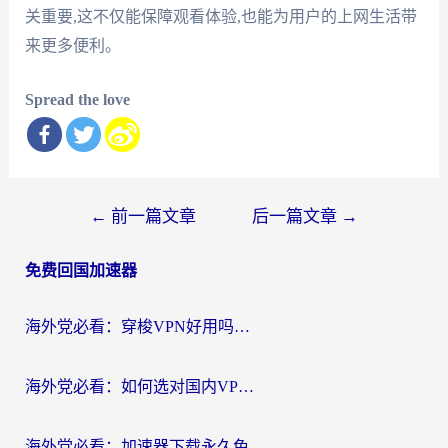
关重要,这不仅能保障观看体验,也能为用户的上网生活带
来更多便利。
Spread the love
文
←
前一篇文章
后一篇文章
→
章
免费回国加速器
导
航
海外党必看：穿梭VPN好用吗？和云帆VPN对比哪个回国效果更好？附真实测评+避坑指南
海外党必看：如何选对国内VPN，实现无缝访问国内资源？
海外党必看：加速器下载永久免费版真的存在吗？教你无缝访问国内资源的正确姿势