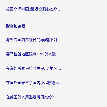
英国崩坏学园2延迟高到心态崩？海外党国服游戏加速终极指南
影音加速器
海外看国内电视剧的app选不对？这份回国加速器避坑指南帮你流畅追剧
喜马拉雅地区限制DNS怎么破？海外党听国内音乐听书的终极解决方案
在海外听喜马拉雅总提示“地区限制”？3步轻松解除+听国内音乐全攻略
在国外登录不了国内小程序怎么办？选对回国加速器，轻松解锁国内资源
在美国怎么用酷我听周杰伦？3步搞定海外听歌难题