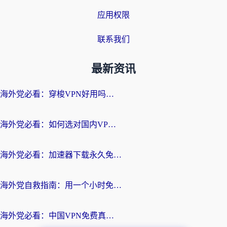
应用权限
联系我们
最新资讯
海外党必看：穿梭VPN好用吗？和云帆VPN对比哪个回国效果更好？附真实测评+避坑指南
海外党必看：如何选对国内VPN，实现无缝访问国内资源？
海外党必看：加速器下载永久免费版真的存在吗？教你无缝访问国内资源的正确姿势
海外党自救指南：用一个小时免费加速器，轻松打破国内资源访问壁垒？
海外党必看：中国VPN免费真的靠谱吗？手把手教你选对回国加速器