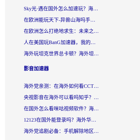
Sky光·遇在国外怎么加速玩？海外党亲测有效的国服游戏加速指南
在欧洲能玩天下-异兽山海吗手游？海外玩家的加速器生存指南
在欧洲怎么打绝地求生：未来之役不卡？留学生亲测的加速器避坑指南
人在美国玩BanG加速器，我的延迟终于绿了
海外玩坦克世界总卡顿？海外坦克世界加速器有哪些？实测好用的选择在这里
影音加速器
海外党亲测：在海外如何看CCTV？告别“仅限大陆播放”的实用指南
央视影音在海外可以看吗知乎？留学生亲测：3步解决地域限制+追剧自由
在国外怎么看咪咕视频软件？海外党亲测有效的回国加速方案
12123在国外能登录吗？海外华人必看的回国加速实用指南
海外党追剧必备：手机解除地区限制app怎么选？解决央视视频&国内剧地区限制全指南