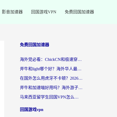
影音加速器
回国游戏VPN
免费回国加速器
免费回国加速器
海外党必看：ChickCN和极速穿梭VPN好用吗？3招教你选对回国加速器无缝刷国内资源
斧牛和light哪个好？海外华人最关心的回国加速器选择难题，一篇讲透
在国外怎么用虎牙不卡顿？2026海外华人亲测有效的回国加速器选择指南
斧牛和加速喵好用吗？海外游子的真实选择困境
马来西亚留学生回国VPN怎么选？3个避坑点+1款实测好用的加速器推荐
回国游戏vpn