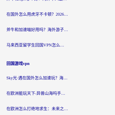
在国外怎么用虎牙不卡顿？2026海外华人亲测有效的回国加速器选择指南
斧牛和加速喵好用吗？海外游子的真实选择困境
马来西亚留学生回国VPN怎么选？3个避坑点+1款实测好用的加速器推荐
回国游戏vpn
Sky光·遇在国外怎么加速玩？海外党亲测有效的国服游戏加速指南
在欧洲能玩天下-异兽山海吗手游？海外玩家的加速器生存指南
在欧洲怎么打绝地求生：未来之役不卡？留学生亲测的加速器避坑指南