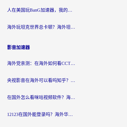
人在美国玩BanG加速器，我的延迟终于绿了
海外玩坦克世界总卡顿？海外坦克世界加速器有哪些？实测好用的选择在这里
影音加速器
海外党亲测：在海外如何看CCTV？告别“仅限大陆播放”的实用指南
央视影音在海外可以看吗知乎？留学生亲测：3步解决地域限制+追剧自由
在国外怎么看咪咕视频软件？海外党亲测有效的回国加速方案
12123在国外能登录吗？海外华人必看的回国加速实用指南