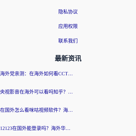
隐私协议
应用权限
联系我们
最新资讯
海外党亲测：在海外如何看CCTV？告别“仅限大陆播放”的实用指南
央视影音在海外可以看吗知乎？留学生亲测：3步解决地域限制+追剧自由
在国外怎么看咪咕视频软件？海外党亲测有效的回国加速方案
12123在国外能登录吗？海外华人必看的回国加速实用指南