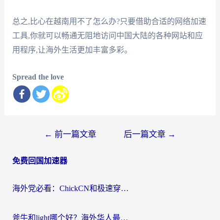
总之,比心在越南用不了怎么办?只要借助合适的网络加速
工具,你就可以畅通无阻地访问中国大陆的各种网站和应
用程序,让海外生活更加丰富多彩。
Spread the love
文
←
前一篇文章
后一篇文章
→
章
免费回国加速器
导
航
海外党必看：ChickCN和极速穿梭VPN好用吗？3招教你选对回国加速器无缝刷国内资源
斧牛和light哪个好？海外华人最关心的回国加速器选择难题，一篇讲透