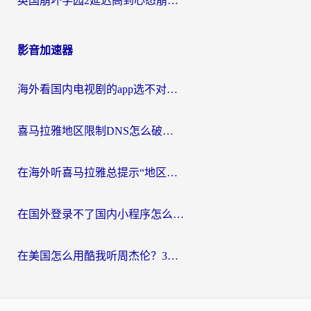
英国崩坏学园2延迟高到心态崩？海外党国服游戏加速终极指南
影音加速器
海外看国内电视剧的app选不对？这份回国加速器避坑指南帮你流畅追剧
喜马拉雅地区限制DNS怎么破？海外党听国内音乐听书的终极解决方案
在海外听喜马拉雅总提示“地区限制”？3步轻松解除+听国内音乐全攻略
在国外登录不了国内小程序怎么办？选对回国加速器，轻松解锁国内资源
在美国怎么用酷我听周杰伦？3步搞定海外听歌难题