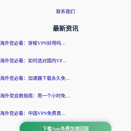
联系我们
最新资讯
海外党必看：穿梭VPN好用吗？和云帆VPN对比哪个回国效果更好？附真实测评+避坑指南
海外党必看：如何选对国内VPN，实现无缝访问国内资源？
海外党必看：加速器下载永久免费版真的存在吗？教你无缝访问国内资源的正确姿势
海外党自救指南：用一个小时免费加速器，轻松打破国内资源访问壁垒？
海外党必看：中国VPN免费真的靠谱吗？手把手教你选对回国加速器
下载App免费加速回国