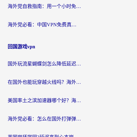
海外党自救指南：用一个小时免费加速器，轻松打破国内资源访问壁垒？
海外党必看：中国VPN免费真的靠谱吗？手把手教你选对回国加速器
回国游戏vpn
国外玩流星蝴蝶剑怎么降低延迟？海外党必看的加速秘籍（含欧洲鸣潮&彩虹岛优化攻略）
在国外也能玩穿越火线吗？海外玩家国服游戏畅玩终极指南
美国率土之滨加速器哪个好？海外党国服游戏畅玩终极指南（附多游戏解决方案）
海外党必看：怎么在国外打弹弹堂不卡？番茄加速器亲测指南