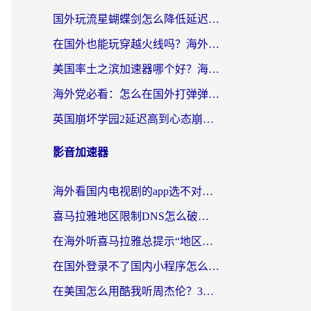
国外玩流星蝴蝶剑怎么降低延迟？海外党必看的加速秘籍（含欧洲鸣潮&彩虹岛优化攻略）
在国外也能玩穿越火线吗？海外玩家国服游戏畅玩终极指南
美国率土之滨加速器哪个好？海外党国服游戏畅玩终极指南（附多游戏解决方案）
海外党必看：怎么在国外打弹弹堂不卡？番茄加速器亲测指南
英国崩坏学园2延迟高到心态崩？海外党国服游戏加速终极指南
影音加速器
海外看国内电视剧的app选不对？这份回国加速器避坑指南帮你流畅追剧
喜马拉雅地区限制DNS怎么破？海外党听国内音乐听书的终极解决方案
在海外听喜马拉雅总提示“地区限制”？3步轻松解除+听国内音乐全攻略
在国外登录不了国内小程序怎么办？选对回国加速器，轻松解锁国内资源
在美国怎么用酷我听周杰伦？3步搞定海外听歌难题