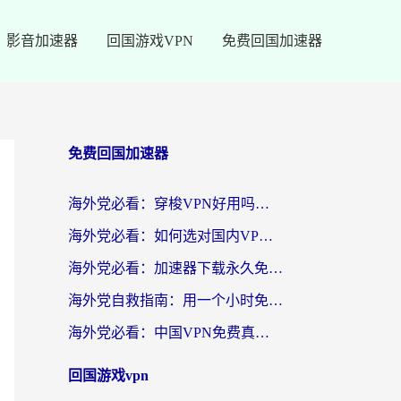
影音加速器
回国游戏VPN
免费回国加速器
免费回国加速器
海外党必看：穿梭VPN好用吗？和云帆VPN对比哪个回国效果更好？附真实测评+避坑指南
海外党必看：如何选对国内VPN，实现无缝访问国内资源？
海外党必看：加速器下载永久免费版真的存在吗？教你无缝访问国内资源的正确姿势
海外党自救指南：用一个小时免费加速器，轻松打破国内资源访问壁垒？
海外党必看：中国VPN免费真的靠谱吗？手把手教你选对回国加速器
回国游戏vpn