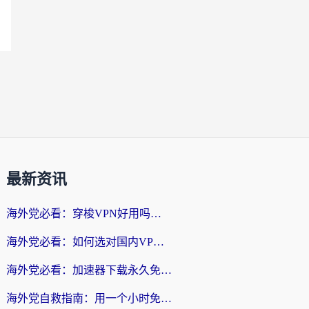
最新资讯
海外党必看：穿梭VPN好用吗？和云帆VPN对比哪个回国效果更好？附真实测评+避坑指南
海外党必看：如何选对国内VPN，实现无缝访问国内资源？
海外党必看：加速器下载永久免费版真的存在吗？教你无缝访问国内资源的正确姿势
海外党自救指南：用一个小时免费加速器，轻松打破国内资源访问壁垒？