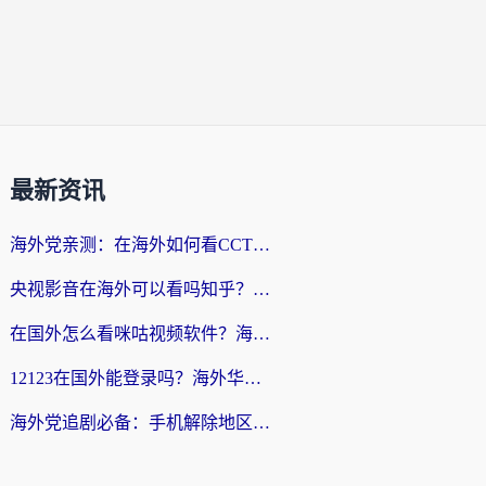
最新资讯
海外党亲测：在海外如何看CCTV？告别“仅限大陆播放”的实用指南
央视影音在海外可以看吗知乎？留学生亲测：3步解决地域限制+追剧自由
在国外怎么看咪咕视频软件？海外党亲测有效的回国加速方案
12123在国外能登录吗？海外华人必看的回国加速实用指南
海外党追剧必备：手机解除地区限制app怎么选？解决央视视频&国内剧地区限制全指南