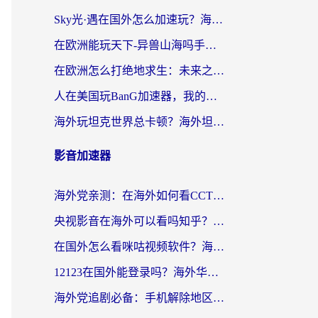
Sky光·遇在国外怎么加速玩？海外党亲测有效的国服游戏加速指南
在欧洲能玩天下-异兽山海吗手游？海外玩家的加速器生存指南
在欧洲怎么打绝地求生：未来之役不卡？留学生亲测的加速器避坑指南
人在美国玩BanG加速器，我的延迟终于绿了
海外玩坦克世界总卡顿？海外坦克世界加速器有哪些？实测好用的选择在这里
影音加速器
海外党亲测：在海外如何看CCTV？告别“仅限大陆播放”的实用指南
央视影音在海外可以看吗知乎？留学生亲测：3步解决地域限制+追剧自由
在国外怎么看咪咕视频软件？海外党亲测有效的回国加速方案
12123在国外能登录吗？海外华人必看的回国加速实用指南
海外党追剧必备：手机解除地区限制app怎么选？解决央视视频&国内剧地区限制全指南