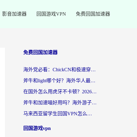
影音加速器
回国游戏VPN
免费回国加速器
免费回国加速器
海外党必看：ChickCN和极速穿梭VPN好用吗？3招教你选对回国加速器无缝刷国内资源
斧牛和light哪个好？海外华人最关心的回国加速器选择难题，一篇讲透
在国外怎么用虎牙不卡顿？2026海外华人亲测有效的回国加速器选择指南
斧牛和加速喵好用吗？海外游子的真实选择困境
马来西亚留学生回国VPN怎么选？3个避坑点+1款实测好用的加速器推荐
回国游戏vpn