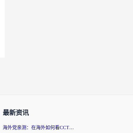
最新资讯
海外党亲测：在海外如何看CCTV？告别“仅限大陆播放”的实用指南