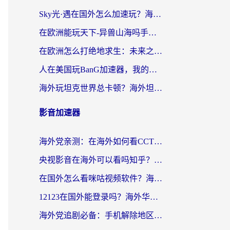
Sky光·遇在国外怎么加速玩？海外党亲测有效的国服游戏加速指南
在欧洲能玩天下-异兽山海吗手游？海外玩家的加速器生存指南
在欧洲怎么打绝地求生：未来之役不卡？留学生亲测的加速器避坑指南
人在美国玩BanG加速器，我的延迟终于绿了
海外玩坦克世界总卡顿？海外坦克世界加速器有哪些？实测好用的选择在这里
影音加速器
海外党亲测：在海外如何看CCTV？告别“仅限大陆播放”的实用指南
央视影音在海外可以看吗知乎？留学生亲测：3步解决地域限制+追剧自由
在国外怎么看咪咕视频软件？海外党亲测有效的回国加速方案
12123在国外能登录吗？海外华人必看的回国加速实用指南
海外党追剧必备：手机解除地区限制app怎么选？解决央视视频&国内剧地区限制全指南