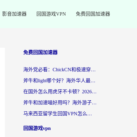
影音加速器
回国游戏VPN
免费回国加速器
免费回国加速器
海外党必看：ChickCN和极速穿梭VPN好用吗？3招教你选对回国加速器无缝刷国内资源
斧牛和light哪个好？海外华人最关心的回国加速器选择难题，一篇讲透
在国外怎么用虎牙不卡顿？2026海外华人亲测有效的回国加速器选择指南
斧牛和加速喵好用吗？海外游子的真实选择困境
马来西亚留学生回国VPN怎么选？3个避坑点+1款实测好用的加速器推荐
回国游戏vpn