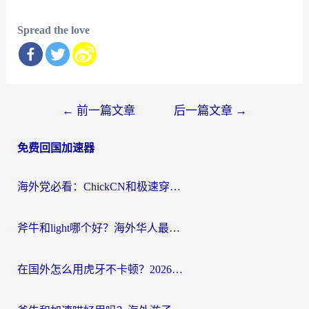
Spread the love
文
←
前一篇文章
后一篇文章
→
章
免费回国加速器
导
航
海外党必看：ChickCN和极速穿梭VPN好用吗？3招教你选对回国加速器无缝刷国内资源
斧牛和light哪个好？海外华人最关心的回国加速器选择难题，一篇讲透
在国外怎么用虎牙不卡顿？2026海外华人亲测有效的回国加速器选择指南