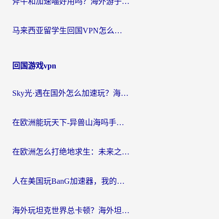
斧牛和加速喵好用吗？海外游子的真实选择困境
马来西亚留学生回国VPN怎么选？3个避坑点+1款实测好用的加速器推荐
回国游戏vpn
Sky光·遇在国外怎么加速玩？海外党亲测有效的国服游戏加速指南
在欧洲能玩天下-异兽山海吗手游？海外玩家的加速器生存指南
在欧洲怎么打绝地求生：未来之役不卡？留学生亲测的加速器避坑指南
人在美国玩BanG加速器，我的延迟终于绿了
海外玩坦克世界总卡顿？海外坦克世界加速器有哪些？实测好用的选择在这里