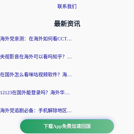
联系我们
最新资讯
海外党亲测：在海外如何看CCTV？告别“仅限大陆播放”的实用指南
央视影音在海外可以看吗知乎？留学生亲测：3步解决地域限制+追剧自由
在国外怎么看咪咕视频软件？海外党亲测有效的回国加速方案
12123在国外能登录吗？海外华人必看的回国加速实用指南
海外党追剧必备：手机解除地区限制app怎么选？解决央视视频&国内剧地区限制全指南
下载App免费加速回国