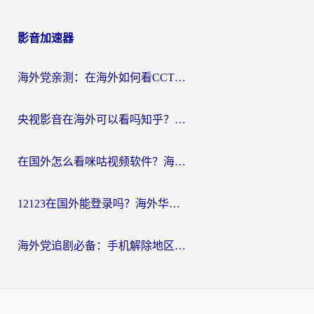
影音加速器
海外党亲测：在海外如何看CCTV？告别“仅限大陆播放”的实用指南
央视影音在海外可以看吗知乎？留学生亲测：3步解决地域限制+追剧自由
在国外怎么看咪咕视频软件？海外党亲测有效的回国加速方案
12123在国外能登录吗？海外华人必看的回国加速实用指南
海外党追剧必备：手机解除地区限制app怎么选？解决央视视频&国内剧地区限制全指南