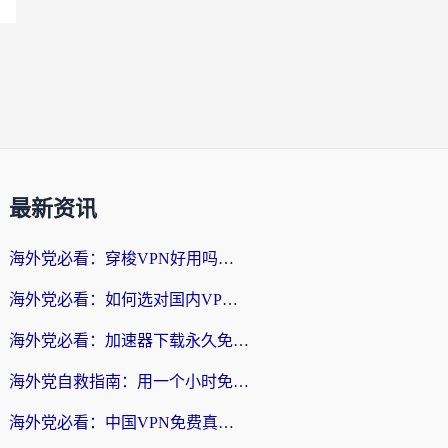
最新资讯
海外党必看：穿梭VPN好用吗？和云帆VPN对比哪个回国效果更好？附真实测评+避坑指南
海外党必看：如何选对国内VPN，实现无缝访问国内资源？
海外党必看：加速器下载永久免费版真的存在吗？教你无缝访问国内资源的正确姿势
海外党自救指南：用一个小时免费加速器，轻松打破国内资源访问壁垒？
海外党必看：中国VPN免费真的靠谱吗？手把手教你选对回国加速器