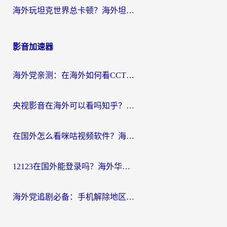
海外玩坦克世界总卡顿？海外坦克世界加速器有哪些？实测好用的选择在这里
影音加速器
海外党亲测：在海外如何看CCTV？告别“仅限大陆播放”的实用指南
央视影音在海外可以看吗知乎？留学生亲测：3步解决地域限制+追剧自由
在国外怎么看咪咕视频软件？海外党亲测有效的回国加速方案
12123在国外能登录吗？海外华人必看的回国加速实用指南
海外党追剧必备：手机解除地区限制app怎么选？解决央视视频&国内剧地区限制全指南