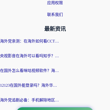
应用权限
联系我们
最新资讯
海外党亲测：在海外如何看CCTV？告别“仅限大陆播放”的实用指南
央视影音在海外可以看吗知乎？留学生亲测：3步解决地域限制+追剧自由
在国外怎么看咪咕视频软件？海外党亲测有效的回国加速方案
12123在国外能登录吗？海外华人必看的回国加速实用指南
海外党追剧必备：手机解除地区限制app怎么选？解决央视视频&国内剧地区限制全指南