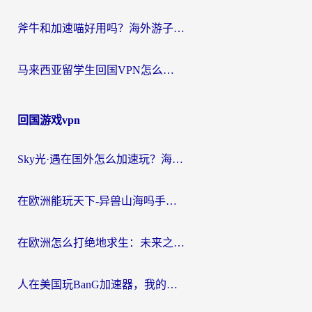
斧牛和加速喵好用吗？海外游子的真实选择困境
马来西亚留学生回国VPN怎么选？3个避坑点+1款实测好用的加速器推荐
回国游戏vpn
Sky光·遇在国外怎么加速玩？海外党亲测有效的国服游戏加速指南
在欧洲能玩天下-异兽山海吗手游？海外玩家的加速器生存指南
在欧洲怎么打绝地求生：未来之役不卡？留学生亲测的加速器避坑指南
人在美国玩BanG加速器，我的延迟终于绿了