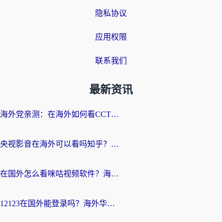
隐私协议
应用权限
联系我们
最新资讯
海外党亲测：在海外如何看CCTV？告别“仅限大陆播放”的实用指南
央视影音在海外可以看吗知乎？留学生亲测：3步解决地域限制+追剧自由
在国外怎么看咪咕视频软件？海外党亲测有效的回国加速方案
12123在国外能登录吗？海外华人必看的回国加速实用指南