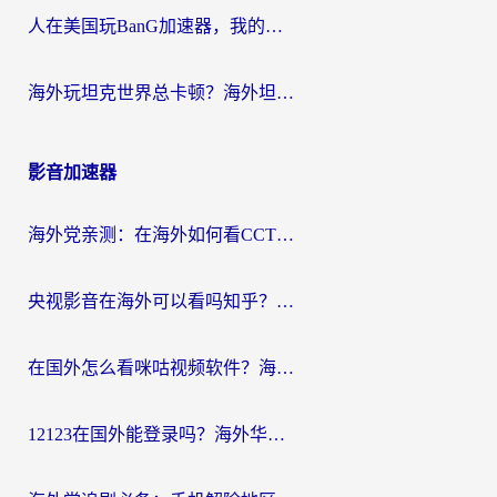
人在美国玩BanG加速器，我的延迟终于绿了
海外玩坦克世界总卡顿？海外坦克世界加速器有哪些？实测好用的选择在这里
影音加速器
海外党亲测：在海外如何看CCTV？告别“仅限大陆播放”的实用指南
央视影音在海外可以看吗知乎？留学生亲测：3步解决地域限制+追剧自由
在国外怎么看咪咕视频软件？海外党亲测有效的回国加速方案
12123在国外能登录吗？海外华人必看的回国加速实用指南