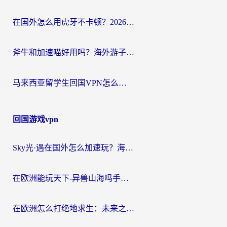
在国外怎么用虎牙不卡顿？2026海外华人亲测有效的回国加速器选择指南
斧牛和加速喵好用吗？海外游子的真实选择困境
马来西亚留学生回国VPN怎么选？3个避坑点+1款实测好用的加速器推荐
回国游戏vpn
Sky光·遇在国外怎么加速玩？海外党亲测有效的国服游戏加速指南
在欧洲能玩天下-异兽山海吗手游？海外玩家的加速器生存指南
在欧洲怎么打绝地求生：未来之役不卡？留学生亲测的加速器避坑指南