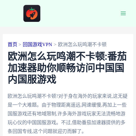
跳
至
Main
内
容
Men
首页
回国游戏VPN
欧洲怎么玩鸣潮不卡顿
欧洲怎么玩鸣潮不卡顿:番茄
加速器助你顺畅访问中国国
内国服游戏
欧洲怎么玩鸣潮不卡顿?对于身在海外的玩家来说,这无疑
是一个大难题。由于物理距离遥远,网速缓慢,再加上一些
国服游戏还有地域限制,许多海外游戏玩家无法流畅地游
玩心仪的中国国服游戏。不过,借助番茄加速器提供的多
条回国专线,这个问题就迎刃而解了。