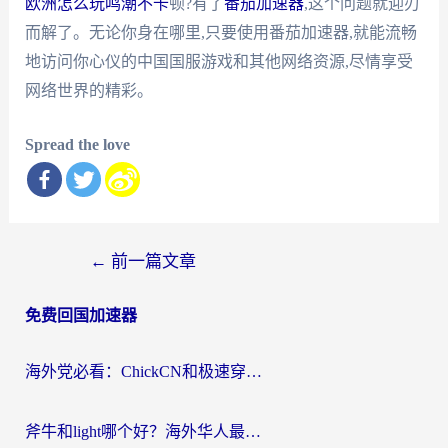
欧洲怎么玩鸣潮不卡
顿?有了
番茄加速器
,这个问题就迎刃
而解了。无论你身在哪里,只要使用番茄加速器,就能流畅
地访问你心仪的中国国服游戏和其他网络资源,尽情享受
网络世界的精彩。
Spread the love
文
←
前一篇文章
章
免费回国加速器
导
航
海外党必看：ChickCN和极速穿梭VPN好用吗？3招教你选对回国加速器无缝刷国内资源
斧牛和light哪个好？海外华人最关心的回国加速器选择难题，一篇讲透