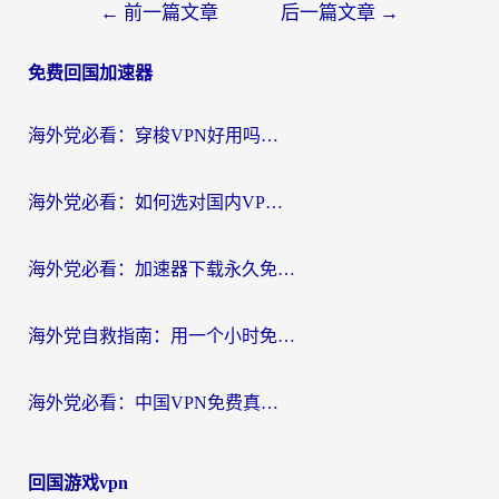
文
←
前一篇文章
后一篇文章
→
章
免费回国加速器
导
航
海外党必看：穿梭VPN好用吗？和云帆VPN对比哪个回国效果更好？附真实测评+避坑指南
海外党必看：如何选对国内VPN，实现无缝访问国内资源？
海外党必看：加速器下载永久免费版真的存在吗？教你无缝访问国内资源的正确姿势
海外党自救指南：用一个小时免费加速器，轻松打破国内资源访问壁垒？
海外党必看：中国VPN免费真的靠谱吗？手把手教你选对回国加速器
回国游戏vpn