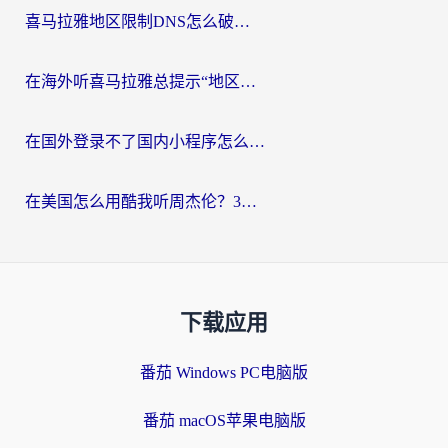
喜马拉雅地区限制DNS怎么破？海外党听国内音乐听书的终极解决方案
在海外听喜马拉雅总提示“地区限制”？3步轻松解除+听国内音乐全攻略
在国外登录不了国内小程序怎么办？选对回国加速器，轻松解锁国内资源
在美国怎么用酷我听周杰伦？3步搞定海外听歌难题
下载应用
番茄 Windows PC电脑版
番茄 macOS苹果电脑版