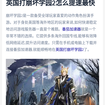
英国打崩坏学园2怎么提速最快
崩坏学园2是一款备受全球玩家喜爱的动作角色扮演手
游。对于身处英国等海外地区的玩家来说,如何快速稳定
地访问游戏服务器一直是个难题。
番茄加速器
就是一个
非常不错的选择。它提供多条海外回国专线,能够有效降
低网络延迟,提升访问速度。只需在手机或电脑上下载并
连接番茄加速器,就能顺畅地在
英国打崩坏学园2
了。