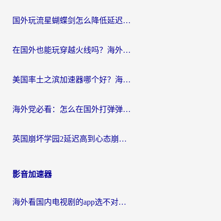
国外玩流星蝴蝶剑怎么降低延迟？海外党必看的加速秘籍（含欧洲鸣潮&彩虹岛优化攻略）
在国外也能玩穿越火线吗？海外玩家国服游戏畅玩终极指南
美国率土之滨加速器哪个好？海外党国服游戏畅玩终极指南（附多游戏解决方案）
海外党必看：怎么在国外打弹弹堂不卡？番茄加速器亲测指南
英国崩坏学园2延迟高到心态崩？海外党国服游戏加速终极指南
影音加速器
海外看国内电视剧的app选不对？这份回国加速器避坑指南帮你流畅追剧