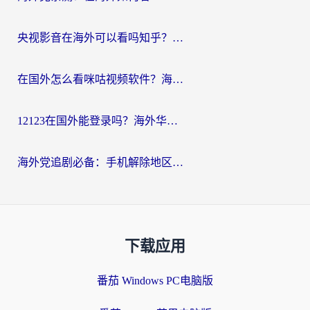
央视影音在海外可以看吗知乎？留学生亲测：3步解决地域限制+追剧自由
在国外怎么看咪咕视频软件？海外党亲测有效的回国加速方案
12123在国外能登录吗？海外华人必看的回国加速实用指南
海外党追剧必备：手机解除地区限制app怎么选？解决央视视频&国内剧地区限制全指南
下载应用
番茄 Windows PC电脑版