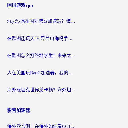
回国游戏vpn
Sky光·遇在国外怎么加速玩？海外党亲测有效的国服游戏加速指南
在欧洲能玩天下-异兽山海吗手游？海外玩家的加速器生存指南
在欧洲怎么打绝地求生：未来之役不卡？留学生亲测的加速器避坑指南
人在美国玩BanG加速器，我的延迟终于绿了
海外玩坦克世界总卡顿？海外坦克世界加速器有哪些？实测好用的选择在这里
影音加速器
海外党亲测：在海外如何看CCTV？告别“仅限大陆播放”的实用指南