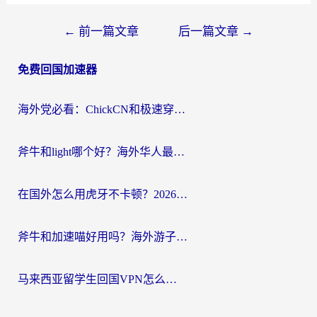
文
←
前一篇文章
后一篇文章
→
章
免费回国加速器
导
航
海外党必看：ChickCN和极速穿梭VPN好用吗？3招教你选对回国加速器无缝刷国内资源
斧牛和light哪个好？海外华人最关心的回国加速器选择难题，一篇讲透
在国外怎么用虎牙不卡顿？2026海外华人亲测有效的回国加速器选择指南
斧牛和加速喵好用吗？海外游子的真实选择困境
马来西亚留学生回国VPN怎么选？3个避坑点+1款实测好用的加速器推荐