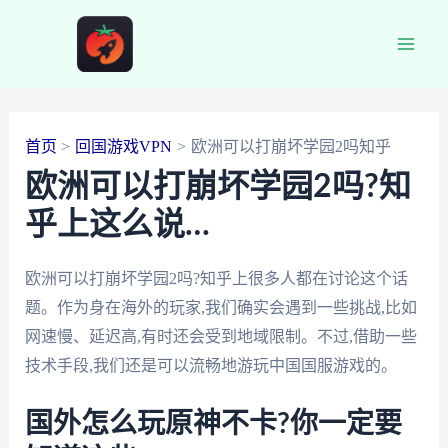
跳
至
Main
内
容
Men
首页
回国游戏VPN
欧洲可以打崩坏学园2吗知乎
欧洲可以打崩坏学园2吗?知
乎上这么说…
欧洲可以打崩坏学园2吗?知乎上很多人都在讨论这个话
题。作为身在海外的玩家,我们确实会遇到一些挑战,比如
网速慢、延迟高,有时还会受到地域限制。不过,借助一些
技术手段,我们还是可以流畅地游玩中国国服游戏的。
国外怎么玩原神不卡?你一定要