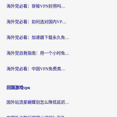
海外党必看：穿梭VPN好用吗？和云帆VPN对比哪个回国效果更好？附真实测评+避坑指南
海外党必看：如何选对国内VPN，实现无缝访问国内资源？
海外党必看：加速器下载永久免费版真的存在吗？教你无缝访问国内资源的正确姿势
海外党自救指南：用一个小时免费加速器，轻松打破国内资源访问壁垒？
海外党必看：中国VPN免费真的靠谱吗？手把手教你选对回国加速器
回国游戏vpn
国外玩流星蝴蝶剑怎么降低延迟？海外党必看的加速秘籍（含欧洲鸣潮&彩虹岛优化攻略）