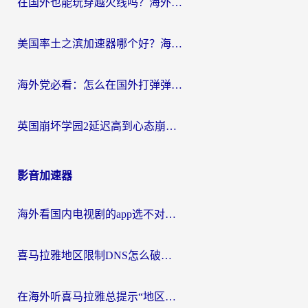
在国外也能玩穿越火线吗？海外玩家国服游戏畅玩终极指南
美国率土之滨加速器哪个好？海外党国服游戏畅玩终极指南（附多游戏解决方案）
海外党必看：怎么在国外打弹弹堂不卡？番茄加速器亲测指南
英国崩坏学园2延迟高到心态崩？海外党国服游戏加速终极指南
影音加速器
海外看国内电视剧的app选不对？这份回国加速器避坑指南帮你流畅追剧
喜马拉雅地区限制DNS怎么破？海外党听国内音乐听书的终极解决方案
在海外听喜马拉雅总提示“地区限制”？3步轻松解除+听国内音乐全攻略