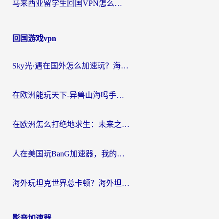
马来西亚留学生回国VPN怎么选？3个避坑点+1款实测好用的加速器推荐
回国游戏vpn
Sky光·遇在国外怎么加速玩？海外党亲测有效的国服游戏加速指南
在欧洲能玩天下-异兽山海吗手游？海外玩家的加速器生存指南
在欧洲怎么打绝地求生：未来之役不卡？留学生亲测的加速器避坑指南
人在美国玩BanG加速器，我的延迟终于绿了
海外玩坦克世界总卡顿？海外坦克世界加速器有哪些？实测好用的选择在这里
影音加速器