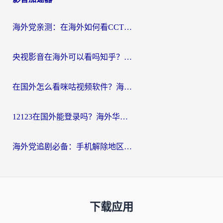
海外党亲测：在海外如何看CCTV？告别“仅限大陆播放”的实用指南
央视影音在海外可以看吗知乎？留学生亲测：3步解决地域限制+追剧自由
在国外怎么看咪咕视频软件？海外党亲测有效的回国加速方案
12123在国外能登录吗？海外华人必看的回国加速实用指南
海外党追剧必备：手机解除地区限制app怎么选？解决央视视频&国内剧地区限制全指南
下载应用