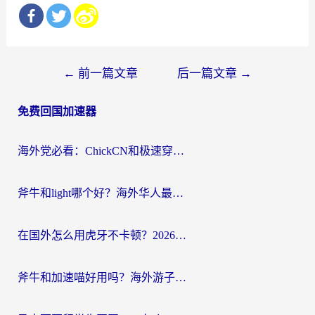
文
←
前一篇文章
后一篇文章
→
章
免费回国加速器
导
航
海外党必看：ChickCN和极速穿梭VPN好用吗？3招教你选对回国加速器无缝刷国内资源
斧牛和light哪个好？海外华人最关心的回国加速器选择难题，一篇讲透
在国外怎么用虎牙不卡顿？2026海外华人亲测有效的回国加速器选择指南
斧牛和加速喵好用吗？海外游子的真实选择困境