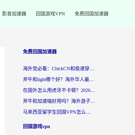
影音加速器
回国游戏VPN
免费回国加速器
免费回国加速器
海外党必看：ChickCN和极速穿梭VPN好用吗？3招教你选对回国加速器无缝刷国内资源
斧牛和light哪个好？海外华人最关心的回国加速器选择难题，一篇讲透
在国外怎么用虎牙不卡顿？2026海外华人亲测有效的回国加速器选择指南
斧牛和加速喵好用吗？海外游子的真实选择困境
马来西亚留学生回国VPN怎么选？3个避坑点+1款实测好用的加速器推荐
回国游戏vpn