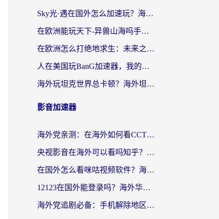
Sky光·遇在国外怎么加速玩？海外党亲测有效的国服游戏加速指南
在欧洲能玩天下-异兽山海吗手游？海外玩家的加速器生存指南
在欧洲怎么打绝地求生：未来之役不卡？留学生亲测的加速器避坑指南
人在美国玩BanG加速器，我的延迟终于绿了
海外玩坦克世界总卡顿？海外坦克世界加速器有哪些？实测好用的选择在这里
影音加速器
海外党亲测：在海外如何看CCTV？告别“仅限大陆播放”的实用指南
央视影音在海外可以看吗知乎？留学生亲测：3步解决地域限制+追剧自由
在国外怎么看咪咕视频软件？海外党亲测有效的回国加速方案
12123在国外能登录吗？海外华人必看的回国加速实用指南
海外党追剧必备：手机解除地区限制app怎么选？解决央视视频&国内剧地区限制全指南