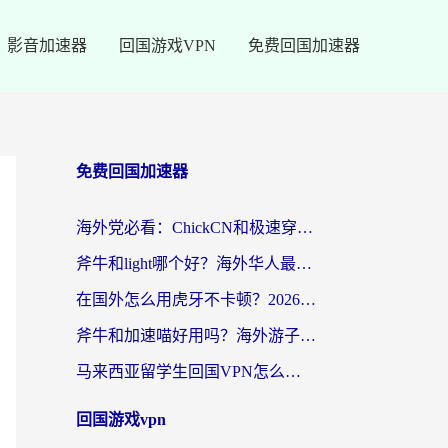
影音加速器
回国游戏VPN
免费回国加速器
免费回国加速器
海外党必看：ChickCN和极速穿梭VPN好用吗？3招教你选对回国加速器无缝刷国内资源
斧牛和light哪个好？海外华人最关心的回国加速器选择难题，一篇讲透
在国外怎么用虎牙不卡顿？2026海外华人亲测有效的回国加速器选择指南
斧牛和加速喵好用吗？海外游子的真实选择困境
马来西亚留学生回国VPN怎么选？3个避坑点+1款实测好用的加速器推荐
回国游戏vpn