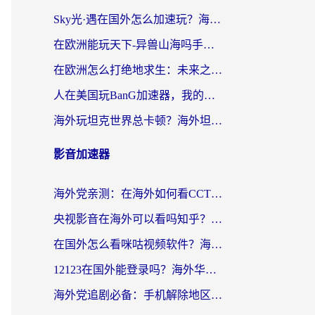
Sky光·遇在国外怎么加速玩？海外党亲测有效的国服游戏加速指南
在欧洲能玩天下-异兽山海吗手游？海外玩家的加速器生存指南
在欧洲怎么打绝地求生：未来之役不卡？留学生亲测的加速器避坑指南
人在美国玩BanG加速器，我的延迟终于绿了
海外玩坦克世界总卡顿？海外坦克世界加速器有哪些？实测好用的选择在这里
影音加速器
海外党亲测：在海外如何看CCTV？告别“仅限大陆播放”的实用指南
央视影音在海外可以看吗知乎？留学生亲测：3步解决地域限制+追剧自由
在国外怎么看咪咕视频软件？海外党亲测有效的回国加速方案
12123在国外能登录吗？海外华人必看的回国加速实用指南
海外党追剧必备：手机解除地区限制app怎么选？解决央视视频&国内剧地区限制全指南