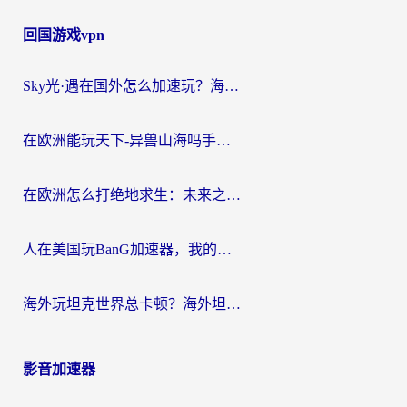
回国游戏vpn
Sky光·遇在国外怎么加速玩？海外党亲测有效的国服游戏加速指南
在欧洲能玩天下-异兽山海吗手游？海外玩家的加速器生存指南
在欧洲怎么打绝地求生：未来之役不卡？留学生亲测的加速器避坑指南
人在美国玩BanG加速器，我的延迟终于绿了
海外玩坦克世界总卡顿？海外坦克世界加速器有哪些？实测好用的选择在这里
影音加速器