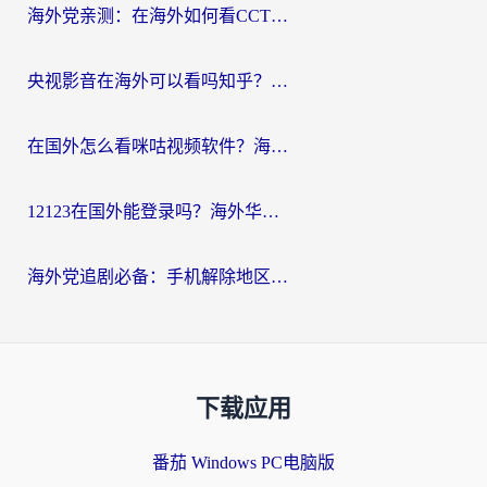
海外党亲测：在海外如何看CCTV？告别“仅限大陆播放”的实用指南
央视影音在海外可以看吗知乎？留学生亲测：3步解决地域限制+追剧自由
在国外怎么看咪咕视频软件？海外党亲测有效的回国加速方案
12123在国外能登录吗？海外华人必看的回国加速实用指南
海外党追剧必备：手机解除地区限制app怎么选？解决央视视频&国内剧地区限制全指南
下载应用
番茄 Windows PC电脑版