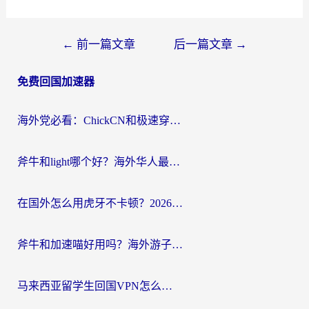
文
←
前一篇文章
后一篇文章
→
章
免费回国加速器
导
航
海外党必看：ChickCN和极速穿梭VPN好用吗？3招教你选对回国加速器无缝刷国内资源
斧牛和light哪个好？海外华人最关心的回国加速器选择难题，一篇讲透
在国外怎么用虎牙不卡顿？2026海外华人亲测有效的回国加速器选择指南
斧牛和加速喵好用吗？海外游子的真实选择困境
马来西亚留学生回国VPN怎么选？3个避坑点+1款实测好用的加速器推荐